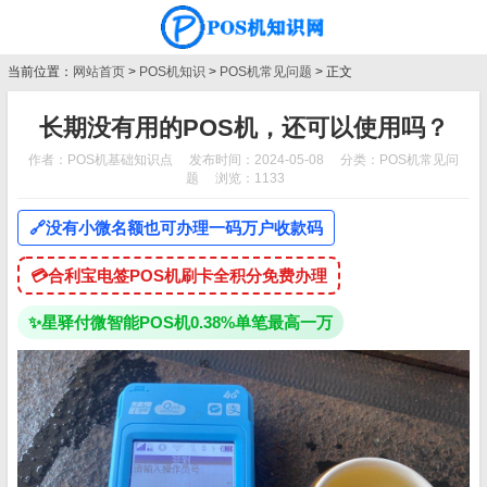
当前位置：
网站首页
>
POS机知识
>
POS机常见问题
> 正文
长期没有用的POS机，还可以使用吗？
作者：POS机基础知识点
发布时间：2024-05-08
分类：
POS机常见问
题
浏览：1133
🔗
没有小微名额也可办理一码万户收款码
💳
合利宝电签POS机刷卡全积分免费办理
✨
星驿付微智能POS机0.38%单笔最高一万