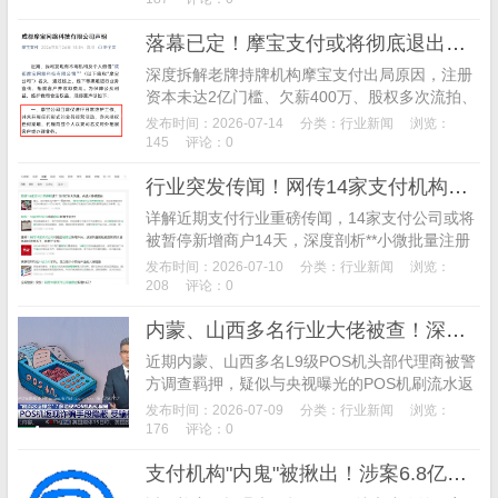
发展趋势。
落幕已定！摩宝支付或将彻底退出支付行业，牌照续展基本无望
深度拆解老牌持牌机构摩宝支付出局原因，注册
资本未达2亿门槛、欠薪400万、股权多次流拍、
错过续展申报窗口期，多重硬伤叠加，或将退出
发布时间：2026-07-14
分类：
行业新闻
浏览：
第三方支付市场，解读当下支付牌照续展监管新
145
评论：0
规。
行业突发传闻！网传14家支付机构或将被暂停新增商户14天，两大违规乱象成约谈核心
详解近期支付行业重磅传闻，14家支付公司或将
被暂停新增商户14天，深度剖析**小微批量注册
入网**、**POS机电销骗押金**两大违规乱象，解
发布时间：2026-07-10
分类：
行业新闻
浏览：
读259号文合规整改要求与行业监管收紧趋势。
208
评论：0
内蒙、山西多名行业大佬被查！深度牵扯央视曝光POS机诈骗大案
近期内蒙、山西多名L9级POS机头部代理商被警
方调查羁押，疑似与央视曝光的POS机刷流水返
押金诈骗案相关。揭秘传统押金骗局、免押金邮
发布时间：2026-07-09
分类：
行业新闻
浏览：
费套路、隐性流量扣费等灰色操作，详解当前
176
评论：0
POS机诈骗司法定性与量刑标准。
支付机构"内鬼"被揪出！涉案6.8亿巨额骗购外汇案件完整曝光