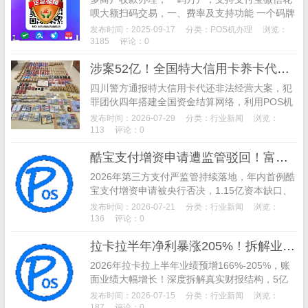
呗大额扫码交易，一、费率及支持功能 一个码牌
搞定千万商户，全国商户任你选，费率如下图所
发布时间：2025-09-17
分类：
POS机办理
浏览：
示： 支付宝和微信大额支付费率0.6%， 单笔最
3185
评论：0
高2万 默认T+1到账，需要秒到账去小程序提
涉案52亿！全国特大信用卡养卡代还团伙覆灭，千张银行卡、数百台POS机被查
现，单次加提现费2块
四川警方通报特大信用卡代还非法经营大案，犯
罪团伙四年搭建全国资金结算网络，利用POS机
虚假交易养卡套现，涉案高达52亿，13人落网获
发布时间：2026-07-29
分类：
行业新闻
浏览：
刑，揭秘银行卡托管代还违法风险。
113
评论：0
酷宝支付增资申请遭监管驳回！富友支付港股IPO招股书再度失效，第三方支付行业严监管信号明确
2026年第三方支付严监管持续落地，年内首例酷
宝支付增资申请被央行否决，1.15亿资本缺口、
千万罚单、股权乱象成核心症结，年底牌照续展
发布时间：2026-07-21
分类：
行业新闻
浏览：
面临大考。同时富友支付港股IPO招股书再度失
136
评论：0
效，多次上市闯关失败，揭秘当下支付行业合规
拉卡拉半年净利暴涨205%！拆解业绩虚高真相，主业与SaaS短板凸显
洗牌、存量淘汰新格局。
2026年拉卡拉上半年业绩预增166%-205%，账
面业绩大幅增长！深度拆解真实财报结构，5亿
一次性收益撑起高增速，天财商龙持续亏损、主
发布时间：2026-07-15
分类：
行业新闻
浏览：
业增速疲软，分析支付龙头业绩可持续性与行业
187
评论：0