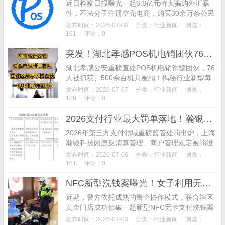
近日检察日报曝光一起6.8亿元特大骗购外汇案
件，不法分子注册空壳电商，购买30余万条公民
订单信息，勾结支付机构内鬼规避风控，伪造跨
发布时间：2026-07-08
分类：
行业新闻
浏览：
境电商交易实施非法换汇。涉案人员获刑，监管
191
评论：0
部门开出7000余万元巨额罚单，全面揭秘跨境支
突发！湖北孝感POS机电销团伙76人落网，“流量费诈骗”首获官方定性
付领域洗钱完整犯罪链条。
湖北孝感公安重磅查处POS机电销诈骗团伙，76
人被抓获、500余台机具被扣！揭秘行业新型每
月99元隐形循环扣费套路，对比传统押金骗局，
发布时间：2026-07-07
分类：
行业新闻
浏览：
解析支付公司默许乱象的深层原因，教商户精准
176
评论：0
避坑。
2026支付行业最大罚单落地！瀚银科技被罚7445万，牌照续展停滞、合规问题频发
2026年第三方支付领域重磅监管处罚出炉，上海
瀚银科技因违反清算管理、商户管理规定被罚没
7445万元，责任人同步追责，详解瀚银科技资质
发布时间：2026-07-06
分类：
行业新闻
浏览：
背景、海澜集团入股历程、牌照中止续展及未更
161
评论：0
名违规等行业合规问题。
NFC新型洗钱案曝光！女子利用无卡支付购金洗钱当场被抓
近期，警方依托成熟的警企协作模式，联合辖区
黄金门店成功侦破一起新型NFC无卡支付洗钱案
件，当场抓获一名跨区域洗钱团伙核心车手，及
发布时间：2026-07-03
分类：
行业新闻
浏览：