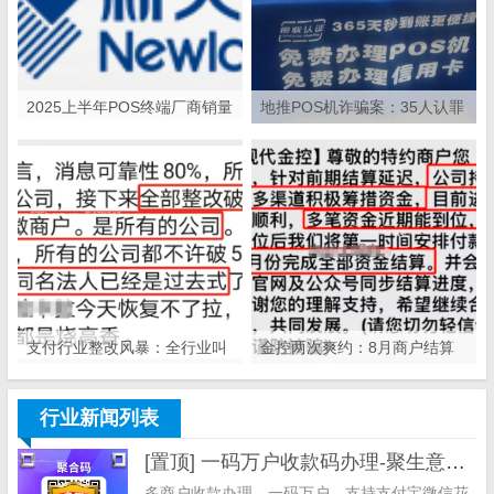
2025上半年POS终端厂商销量
地推POS机诈骗案：35人认罪
榜：新大陆430万台领跑，5大
认罚，拆解POS机黑灰产业链
厂商业绩分化解析
与自保指南
支付行业整改风暴：全行业叫
金控两次爽约：8月商户结算
停“破5除2”机器，关停/涨价潮
落空，员工工资社保断供，资
来袭
金困局何解？
行业新闻列表
[置顶] 一码万户收款码办理-聚生意收款码办理
多商户收款办理，一码万户，支持支付宝微信花