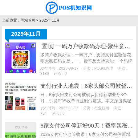
当前位置：
网站首页
> 2025年11月
2025年11月
[置顶] 一码万户收款码办理-聚生意收款码办理
多商户收款办理，一码万户，支持支付宝微信花
呗大额扫码交易，一、费率及支持功能 一个码牌
搞定千万商户，全国商户任你选，费率如下图所
发布时间：2025-09-17
分类：
POS机办理
浏览：
示： 支付宝和微信大额支付费率0.6%， 单笔最
3186
评论：0
高2万 默认T+1到账，需要秒到账去小程序提
支付行业大地震！6家头部公司被暂停新增，背后真相曝光
现，单次加提现费2块
日，6家头部支付公司被确认暂停新增业务3个
月，引发POS收单行业剧烈震荡。本文深度揭秘
事件背后“互相举报”链条，从顶某熠资质被取
发布时间：2025-11-26
分类：
行业新闻
浏览：
消、SN码造假，到白板机自动切商户遭封杀，全
764
评论：0
面解析监管重锤下的行业洗牌逻辑与未来趋势。
6家支付公司停新增90天！费率暴涨至万300+、部分T1到账
2025支付行业监管收紧！6家支付公司被停新增