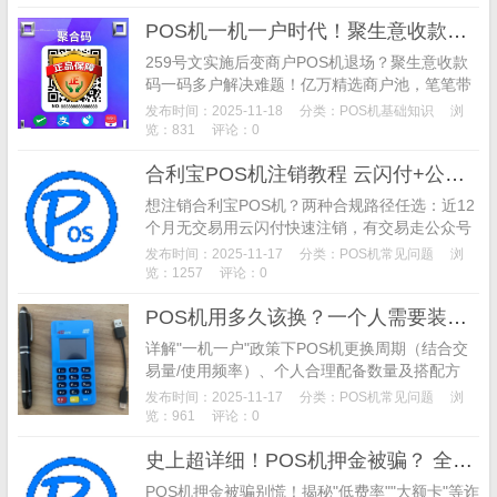
POS机一机一户时代！聚生意收款码多商户切换+秒到账，合规又好用
259号文实施后变商户POS机退场？聚生意收款
码一码多户解决难题！亿万精选商户池，笔笔带
积分，自主切换商户美化账单，D0秒到无额外费
发布时间：2025-11-18
分类：
POS机基础知识
浏
用，合规养卡提额不踩风控。
览：831
评论：0
合利宝POS机注销教程 云闪付+公众号两种官方方法详细步骤
想注销合利宝POS机？两种合规路径任选：近12
个月无交易用云闪付快速注销，有交易走公众号
全程线上操作，附资料准备、审核查询全流程，
发布时间：2025-11-17
分类：
POS机常见问题
浏
新手也能轻松搞定。
览：1257
评论：0
POS机用多久该换？一个人需要装多少台？ 259号文后实用指南
详解"一机一户"政策下POS机更换周期（结合交
易量/使用频率）、个人合理配备数量及搭配方
案，教你避坑忽悠版POS机，通过稳定设备与多
发布时间：2025-11-17
分类：
POS机常见问题
浏
元商户搭配助力信用卡提额。
览：961
评论：0
史上超详细！POS机押金被骗？ 全套追回方法与防骗指南
POS机押金被骗别慌！揭秘"低费率""大额卡"等诈