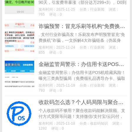
90天，引发费率暴涨（部分达万299+3）、D0到
账限制、T1结算普及等连锁反应。聚合平台、代
发布时间：2025-11-25
分类：
行业新闻
浏览：
理商、商户受冲击，真商业务与收款码成布局重
765
评论：0
点。本文详解停新增后果、费率调整明细及行业
诈骗预警：冒充乐刷等机构“免费换机”，乐刷支付已报警
转型方向，助从业者把握合规机遇。
. 支付行业诈骗高发！乐刷发布声明预警冒充“免
费换机”诈骗，一文拆解4大诈骗链条（伪装身
份、制造焦虑、套取信息、盗刷资金），附商户
发布时间：2025-11-24
分类：
行业新闻
浏览：
避坑指南，教你识别冒充支付机构骗局，守住资
855
评论：0
金安全。
金融监管局警示：办信用卡送POS机藏风险，三类骗局需警惕
金融监管局警示：办信用卡送POS机暗藏风险！
曝光三类典型骗局（免费领礼品诱导办卡、骗取
保证金、套取押金），附四大避坑指南，教你通
发布时间：2025-11-19
分类：
行业新闻
浏览：
过正规渠道办卡，守护资金与信息安全。
793
评论：0
收款码怎么选？个人码局限与聚合码11大优势全对比
个人收款码不够用？聚合收款码能解决限额、支
付方式受限等问题！支持微信/支付宝/云闪付，
秒到账无手续费，还可对接核销系统、申请300
发布时间：2025-11-18
分类：
收款码知识
浏览：
万流水贷，2025商户必看对比指南。
1292
评论：0