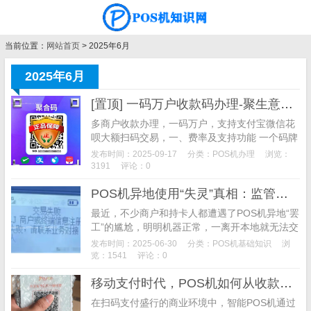
当前位置：
网站首页
> 2025年6月
2025年6月
[置顶] 一码万户收款码办理-聚生意收款码办理
多商户收款办理，一码万户，支持支付宝微信花
呗大额扫码交易，一、费率及支持功能 一个码牌
搞定千万商户，全国商户任你选，费率如下图所
发布时间：2025-09-17
分类：
POS机办理
浏览：
示： 支付宝和微信大额支付费率0.6%， 单笔最
3191
评论：0
高2万 默认T+1到账，需要秒到账去小程序提
POS机异地使用“失灵”真相：监管红线与用卡风控全解析——避开跨省刷卡雷区，守护信用卡安全
现，单次加提现费2块
最近，不少商户和持卡人都遭遇了POS机异地“罢
工”的尴尬，明明机器正常，一离开本地就无法交
易，这背后究竟藏着什么玄机？实际上，这绝非
发布时间：2025-06-30
分类：
POS机基础知识
浏
偶然故障，而是支付行业强监管与银行风控升级
览：1541
评论：0
共同作用的结果。稍有不慎，不仅机器无法使
移动支付时代，POS机如何从收款工具进化为生意增长引擎？ ——智能POS机的多维价值解析与选型指南
用，还可能导致信用卡被降额、封卡。
​ 在扫码支付盛行的商业环境中，智能POS机通过