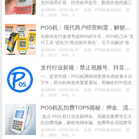
支付场景扩容、经营效率提升、数据价值挖掘三
大核心能力，成为商户不可忽视的增长基础设
发布时间：2025-06-27
分类：
POS机基础知识
浏
施。从社区便利店到商业综合体，无数案例印
览：1820
评论：0
证：选对一台POS机，相当于为店铺配备了"全能
​POS机：现代商户经营刚需，解锁生意增长新动能——从支付场景覆盖到数据营销，全方位解析机具价值
经营顾问"。 一、重新定义POS机：从"刷卡工
具"到"商业中枢"
​在移动支付渗透率超86%的今天，POS机已从“支
付工具”进化为“商业操作系统”。它不仅解决“收
钱”问题，更通过支付场景覆盖、交易效率提升、
发布时间：2025-06-27
分类：
POS机基础知识
浏
数据智能分析，帮助商户实现从“被动经营”到“主
览：1612
评论：0
动增长”的跨越。
支付行业新规：禁止视频号、抖音等渠道售卖POS机 代理商直播营销合规转型路径解析
一、监管升级：POS机网络销售禁令再收紧今日
下午，部分机构发布重要通知，明确收到中国支
付清算协会关于加强网上售卖POS机等违规行为
发布时间：2025-06-26
分类：
POS机基础知识
浏
排查的要求。严禁以任何名义在网络搜索平台、
览：1506
评论：0
视频号、...
POS机乱扣费TOP5揭秘：押金、流量费等套路与避坑指南
“盘点 POS 机行业首刷押金、高频流量费等五大
乱扣费现象，解析电销诈骗、低费率会员陷阱等
违规操作。提供资质查验、协议核对等‘三查三
发布时间：2025-06-24
分类：
POS机基础知识
浏
拒’防坑原则，助你识别 POS 机扣费套路，避免
览：1865
评论：0