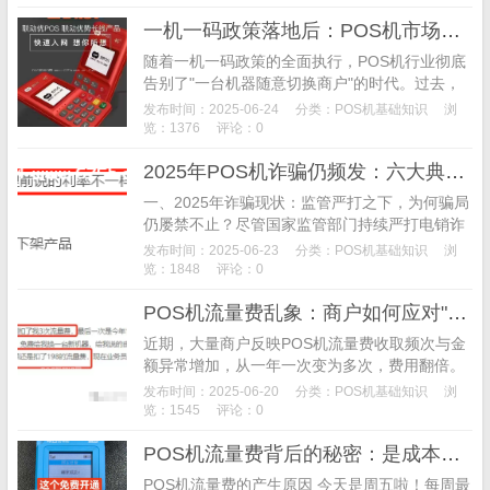
资金损失，选择合规稳定的支付服务。”
一机一码政策落地后：POS机市场乱象与避坑指南
随着一机一码政策的全面执行，POS机行业彻底
告别了"一台机器随意切换商户"的时代。过去，
用户凭借一台设备即可实现多场景账单覆盖，但
发布时间：2025-06-24
分类：
POS机基础知识
浏
如今单台机器仅能绑定单一商户。若不增购设
览：1376
评论：0
备，刷卡账单将呈现清一色的单一商户记录，极
2025年POS机诈骗仍频发：六大典型案例揭露电销骗术套路
易被银行判定为违规操作，面临降额、封卡风
险。
一、2025年诈骗现状：监管严打之下，为何骗局
仍屡禁不止？尽管国家监管部门持续严打电销诈
骗，代理商高频发布防骗提醒，但2025年某知名
发布时间：2025-06-23
分类：
POS机基础知识
浏
投诉网站数据显示，POS机相关投诉仍呈多发态
览：1848
评论：0
势...
POS机流量费乱象：商户如何应对"暗中收割"？
近期，大量商户反映POS机流量费收取频次与金
额异常增加，从一年一次变为多次，费用翻倍。
背后是支付公司借“成本增加”之名行提价之实，
发布时间：2025-06-20
分类：
POS机基础知识
浏
将流量费作为新利润增长点。商户如何应对？立
览：1545
评论：0
即核查协议、投诉维权、更换服务商，守护自己
POS机流量费背后的秘密：是成本还是套路？
的钱袋子。别让支付便利成宰客工具，法律武器
助你避开“流量刺客”！
POS机流量费的产生原因 今天是周五啦！每周最