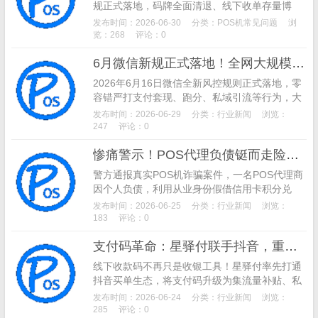
规正式落地，码牌全面清退、线下收单存量博
弈、AI支付普及、跨境支付崛起、信用卡收缩成
发布时间：2026-06-30
分类：
POS机常见问题
浏
为核心趋势。深度拆解行业新规与市场变化，为
览：268
评论：0
支付从业者、代理商提供精准转型参考与行业预
6月微信新规正式落地！全网大规模封号潮开启，支付从业者大面积中招
判。
2026年6月16日微信全新风控规则正式落地，零
容错严打支付套现、跑分、私域引流等行为，大
批支付从业者账号被封。详解三级处罚机制、9
发布时间：2026-06-29
分类：
行业新闻
浏览：
大致命封号雷区，附带可直接照做的合规避坑方
247
评论：0
案与正规申诉方法。
惨痛警示！POS代理负债铤而走险，假借升级、积分兑换盗刷客户信用卡被刑拘
警方通报真实POS机诈骗案件，一名POS代理商
因个人负债，利用从业身份假借信用卡积分兑
换、POS机系统升级套路客户，偷偷盗刷银行卡
发布时间：2026-06-25
分类：
行业新闻
浏览：
资金，最终被警方刑事拘留，提醒广大持卡人提
183
评论：0
高用卡安全警惕。
支付码革命：星驿付联手抖音，重构线下实体店流量与经营新生态
线下收款码不再只是收银工具！星驿付率先打通
抖音买单生态，将支付码升级为集流量补贴、私
域沉淀、数据赋能于一体的“经营码”。本文深度
发布时间：2026-06-24
分类：
行业新闻
浏览：
解析支付行业变革，揭示头部机构如何通过生态
285
评论：0