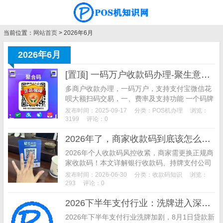
当前位置：
网站首页
> 2026年6月
2026年6月
[置顶] 一码万户收款码办理-聚生意收款码办理
多商户收款办理，一码万户，支持支付宝微信花
呗大额扫码交易，一、费率及支持功能 一个码牌
搞定千万商户，全国商户任你选，费率如下图所
发布时间：2025-09-17
分类：
POS机办理
浏览：
示： 支付宝和微信大额支付费率0.6%， 单笔最
3199
评论：0
高2万 默认T+1到账，需要秒到账去小程序提
2026年了，商家收款码到底该怎么选？
现，单次加提现费2块
2026年个人收款码风控收紧，商家需更换正规商
家收款码！本文详解银行收款码、持牌支付公司
收款码、聚合支付三类收款码优缺点，揭秘低费
发布时间：2026-06-30
分类：
收款码知识
浏览：
率收款码套路，分享商家收款码挑选、办理避坑
293
评论：0
技巧，帮中小商家选到稳定靠谱的收款码。
2026下半年支付行业：洗牌进入深水区，这六条趋势你得看懂
2026年下半年支付行业洗牌加剧，8月1日贷款新