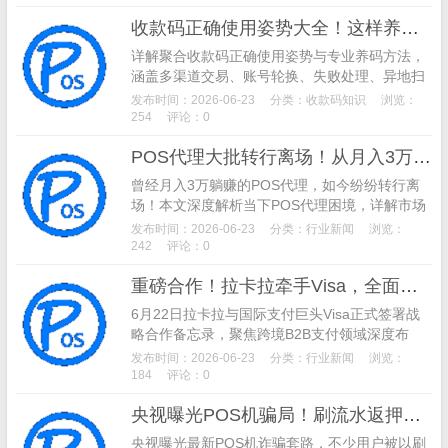
合作，为实体商家解锁“交易即引流”的全新增长
收款码正确使用姿势大全！这样养码，远离风控不废码
模式。
详解聚合收款码正确使用姿势与专业养码方法，
涵盖多渠道交易、账号轮换、失败处理、异地扫
码、大额风控规避等实操技巧，手把手教你避免
发布时间：2026-06-23
分类：
收款码知识
浏览：
收款码限额、封号、资金冻结，让码牌长期稳定
254
评论：0
使用。
POS代理大批转行离场！从月入3万躺赚到亏本扛压，支付行业彻底洗牌
曾经月入3万躺赚的POS代理，如今纷纷转行离
场！本文深度解析当下POS代理困境，详解市场
饱和、监管收紧、上级收割、价格内卷四大核心
发布时间：2026-06-23
分类：
行业新闻
浏览：
原因，分析支付行业洗牌逻辑与代理转型方向，
242
评论：0
带你看懂2026年支付行业真实现状与未来趋势。
重磅合作！拉卡拉牵手Visa，全面升级跨境B2B数字化支付
6月22日拉卡拉与国际支付巨头Visa正式签署战
略合作备忘录，聚焦跨境B2B支付领域深度布
局。针对传统外贸电汇结算周期长、透明度低、
发布时间：2026-06-23
分类：
行业新闻
浏览：
流程繁琐等痛点，双方依托BPSP模式整合全球
184
评论：0
支付网络与本土场景优势，打造高效安全的数字
央视曝光POS机骗局！刷流水返押金新型诈骗，已有数千人中招
化跨境支付方案，助力外贸企业提升资金流转效
率，融入全球供应链体系。
央视曝光最新POS机诈骗套路，不少用户被以刷