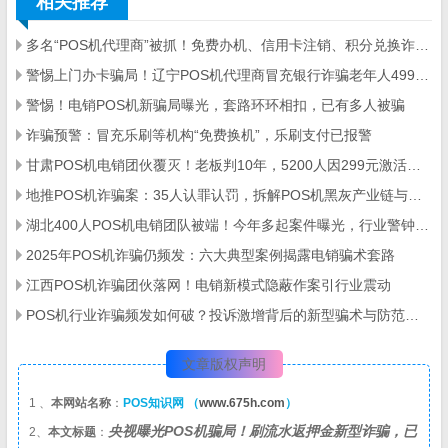
相关推荐
多名“POS机代理商”被抓！免费办机、信用卡注销、积分兑换诈骗案例汇总
警惕上门办卡骗局！辽宁POS机代理商冒充银行诈骗老年人499元押金
警惕！电销POS机新骗局曝光，套路环环相扣，已有多人被骗
诈骗预警：冒充乐刷等机构“免费换机”，乐刷支付已报警
甘肃POS机电销团伙覆灭！老板判10年，5200人因299元激活费被骗157万
地推POS机诈骗案：35人认罪认罚，拆解POS机黑灰产业链与自保指南
湖北400人POS机电销团队被端！今年多起案件曝光，行业警钟再响
2025年POS机诈骗仍频发：六大典型案例揭露电销骗术套路
江西POS机诈骗团伙落网！电销新模式隐蔽作案引行业震动
POS机行业诈骗频发如何破？投诉激增背后的新型骗术与防范全攻略
文章版权声明
1 、
本网站名称
：
POS知识网 （
www.675h.com
）
央视曝光POS机骗局！刷流水返押金新型诈骗，已
2、
本文标题
：