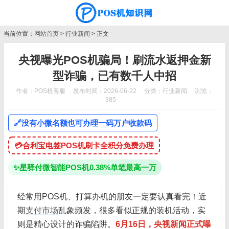
当前位置：
网站首页
>
行业新闻
> 正文
央视曝光POS机骗局！刷流水返押金新
型诈骗，已有数千人中招
作者：POS机客服
发布时间：2026-06-22
分类：
行业新闻
浏览：
385
🔗
没有小微名额也可办理一码万户收款码
💳
合利宝电签POS机刷卡全积分免费办理
✨
星驿付微智能POS机0.38%单笔最高一万
经常用POS机、打算办机的朋友一定要认真看完！近
期
支付市场
乱象频发，很多看似正规的装机活动，实
则是精心设计的诈骗陷阱。
6月16日，央视新闻正式曝