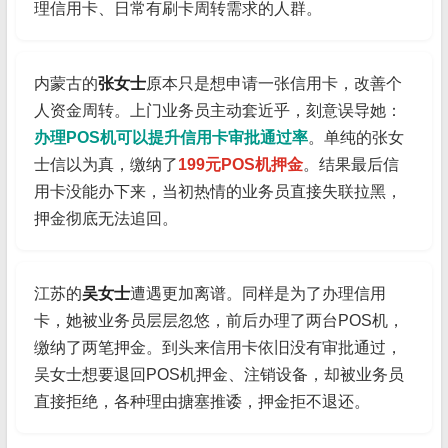
理信用卡、日常有刷卡周转需求的人群。
内蒙古的
张女士
原本只是想申请一张信用卡，改善个
人资金周转。上门业务员主动套近乎，刻意误导她：
办理POS机可以提升信用卡审批通过率
。单纯的张女
士信以为真，缴纳了
199元POS机押金
。结果最后信
用卡没能办下来，当初热情的业务员直接失联拉黑，
押金彻底无法追回。
江苏的
吴女士
遭遇更加离谱。同样是为了办理信用
卡，她被业务员层层忽悠，前后办理了两台POS机，
缴纳了两笔押金。到头来信用卡依旧没有审批通过，
吴女士想要退回POS机押金、注销设备，却被业务员
直接拒绝，各种理由搪塞推诿，押金拒不退还。