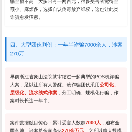
骗金额不高，大多只有一两百元，很多受害者觉得金
额小、麻烦多，选择自认倒霉放弃维权，这也让此类
诈骗愈发猖獗。
四、大型团伙判例：一年半诈骗7000余人，涉案
270万
早前浙江省象山法院就审结过一起典型的POS机诈骗
大案，足以让所有人警醒。该诈骗团伙采用
公司化、
层级化、流水线式作案
，分工明确、规模化行骗，作
案时长长达一年半。
案件数据触目惊心：累计受害人数超
7000人
，遍布全
国各地，涉案总金额高达
270余万元
。之所以能大规模