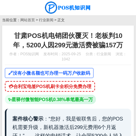
当前位置：
网站首页
>
行业新闻
> 正文
甘肃POS机电销团伙覆灭！老板判10
年，5200人因299元激活费被骗157万
作者：POS知识网
发布时间：2025-09-25
分类：
行业新闻
浏览：
1042
🔗
没有小微名额也可办理一码万户收款码
💳
合利宝电签POS机刷卡全积分免费办理
✨
星驿付微智能POS机0.38%单笔最高一万
案件核心警示
：“您好，我是银联售后，您的POS
机需要升级，新机器激活后299元费用6个月返
还！”——这样的电销话术，让全国5200余人掉入