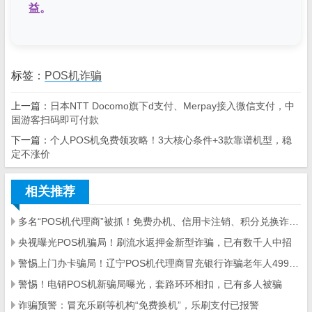
益。
标签：
POS机诈骗
上一篇：
日本NTT Docomo旗下d支付、Merpay接入微信支付，中
国游客扫码即可付款
下一篇：
个人POS机免费领攻略！3大核心条件+3款靠谱机型，稳
定不涨价
相关推荐
多名“POS机代理商”被抓！免费办机、信用卡注销、积分兑换诈骗案例汇总
央视曝光POS机骗局！刷流水返押金新型诈骗，已有数千人中招
警惕上门办卡骗局！辽宁POS机代理商冒充银行诈骗老年人499元押金
警惕！电销POS机新骗局曝光，套路环环相扣，已有多人被骗
诈骗预警：冒充乐刷等机构“免费换机”，乐刷支付已报警