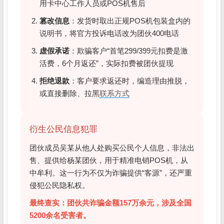
用卡中心工作人员或POS机售后
篡改信息
：发货时取出正规POS机包装盒内的
说明书，将官方投诉电话改为团伙400电话
虚假承诺
：欺骗客户“首笔299/399元扣费是激
活费，6个月返还”，实际扣费被团伙提现
拒绝退款
：客户要求返还时，编造理由推脱，
或直接删除、拉黑
联系方式
衍生公民信息犯罪
团伙成员吴某从他人处购买公民个人信息，非法出
售、提供给杨某团伙，用于精准电销POS机，从
中牟利。这一行为不仅为诈骗提供“客源”，还严重
侵犯公民隐私权。
最终查实：团伙共诈骗金额157万余元，涉及全国
5200余名受害者。