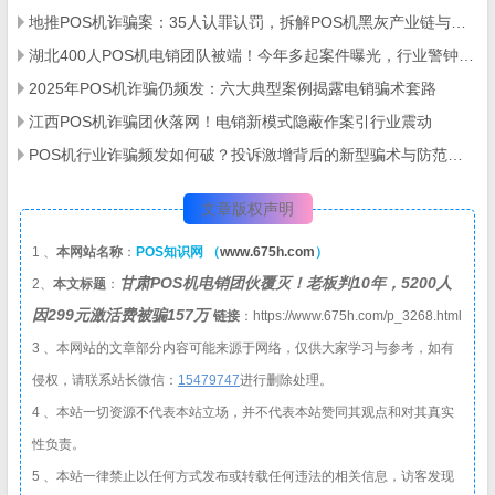
地推POS机诈骗案：35人认罪认罚，拆解POS机黑灰产业链与自保指南
湖北400人POS机电销团队被端！今年多起案件曝光，行业警钟再响
2025年POS机诈骗仍频发：六大典型案例揭露电销骗术套路
江西POS机诈骗团伙落网！电销新模式隐蔽作案引行业震动
POS机行业诈骗频发如何破？投诉激增背后的新型骗术与防范全攻略
文章版权声明
1 、
本网站名称
：
POS知识网 （
www.675h.com
）
甘肃POS机电销团伙覆灭！老板判10年，5200人
2、
本文标题
：
因299元激活费被骗157万
链接
：https://www.675h.com/p_3268.html
3 、本网站的文章部分内容可能来源于网络，仅供大家学习与参考，如有
侵权，请联系站长微信：
1
5479747
进行删除处理。
4 、本站一切资源不代表本站立场，并不代表本站赞同其观点和对其真实
性负责。
5 、本站一律禁止以任何方式发布或转载任何违法的相关信息，访客发现