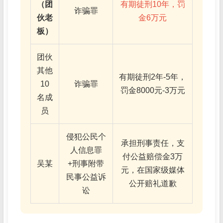
（团
有期徒刑10年，罚
诈骗罪
伙老
金6万元
板）
团伙
其他
有期徒刑2年-5年，
10
诈骗罪
罚金8000元-3万元
名成
员
侵犯公民个
承担刑事责任，支
人信息罪
付公益赔偿金3万
吴某
+刑事附带
元，在国家级媒体
民事公益诉
公开赔礼道歉
讼