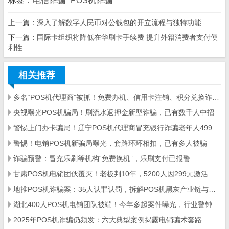
标签：
电信诈骗
POS机诈骗
上一篇：
深入了解数字人民币对公钱包的开立流程与独特功能
下一篇：
国际卡组织将降低在华刷卡手续费 提升外籍消费者支付便
利性
相关推荐
多名“POS机代理商”被抓！免费办机、信用卡注销、积分兑换诈骗案例汇总
央视曝光POS机骗局！刷流水返押金新型诈骗，已有数千人中招
警惕上门办卡骗局！辽宁POS机代理商冒充银行诈骗老年人499元押金
警惕！电销POS机新骗局曝光，套路环环相扣，已有多人被骗
诈骗预警：冒充乐刷等机构“免费换机”，乐刷支付已报警
甘肃POS机电销团伙覆灭！老板判10年，5200人因299元激活费被骗157万
地推POS机诈骗案：35人认罪认罚，拆解POS机黑灰产业链与自保指南
湖北400人POS机电销团队被端！今年多起案件曝光，行业警钟再响
2025年POS机诈骗仍频发：六大典型案例揭露电销骗术套路