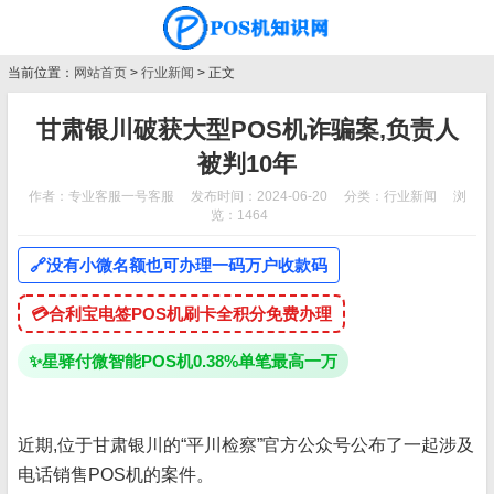
当前位置：
网站首页
>
行业新闻
> 正文
甘肃银川破获大型POS机诈骗案,负责人
被判10年
作者：专业客服一号客服
发布时间：2024-06-20
分类：
行业新闻
浏
览：1464
🔗
没有小微名额也可办理一码万户收款码
💳
合利宝电签POS机刷卡全积分免费办理
✨
星驿付微智能POS机0.38%单笔最高一万
近期,位于甘肃银川的“平川检察”官方公众号公布了一起涉及
电话销售POS机的案件。