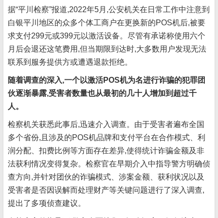
据“平川检察”报道,2022年5月,公安机关在日常工作中注意到
白银平川地区的众多个体工商户在更换新的POS机后,被要
求支付299元或399元以激活设备。尽管有承诺称使用六个
月后会退还这笔费用,但当期限到达时,大多数用户发现无法
联系到服务提供方或遭遇退款拒绝。
随着调查的深入,一个以激活POS机为名进行诈骗的犯罪团
伙逐渐暴露,受害者数量也从最初的几十人增加到超过千
人。
检察机关获悉此事后,迅速介入调查。由于受害者遍布全国
多个省份,且涉及的POS机品牌和支付平台在合作模式、利
润分配、扣费比例等方面存在差异,使得统计诈骗金额及非
法获利情况变得复杂。检察官在早期介入中指导警方明确侦
查方向,并针对团伙的诈骗模式、涉案金额、获利状况以及
受害者是否因误解而处理财产等关键问题进行了深入调查,
提出了多项侦查建议。