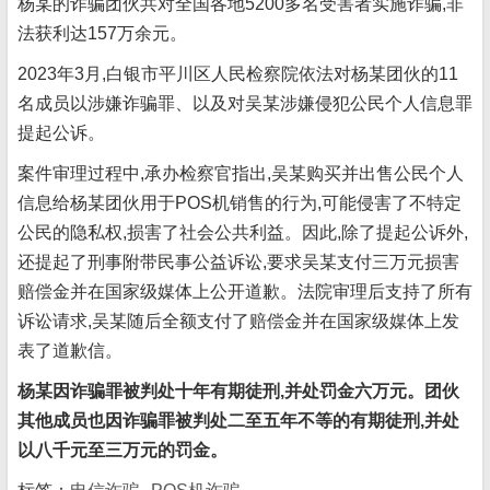
杨某的诈骗团伙共对全国各地5200多名受害者实施诈骗,非
法获利达157万余元。
2023年3月,白银市平川区人民检察院依法对杨某团伙的11
名成员以涉嫌诈骗罪、以及对吴某涉嫌侵犯公民个人信息罪
提起公诉。
案件审理过程中,承办检察官指出,吴某购买并出售公民个人
信息给杨某团伙用于POS机销售的行为,可能侵害了不特定
公民的隐私权,损害了社会公共利益。因此,除了提起公诉外,
还提起了刑事附带民事公益诉讼,要求吴某支付三万元损害
赔偿金并在国家级媒体上公开道歉。法院审理后支持了所有
诉讼请求,吴某随后全额支付了赔偿金并在国家级媒体上发
表了道歉信。
杨某因诈骗罪被判处十年有期徒刑,并处罚金六万元。团伙
其他成员也因诈骗罪被判处二至五年不等的有期徒刑,并处
以八千元至三万元的罚金。