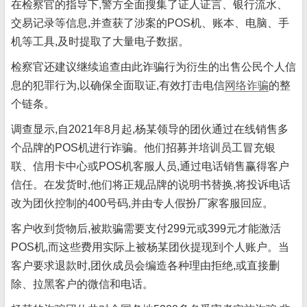
在检察官的指导下,警方全面搜集了证人证言、银行流水、
交易记录等信息,并查获了涉案的POS机、账本、电脑、手
机等工具,及时提取了大量电子数据。
检察官还建议继续追查由此诈骗行为衍生的出售公民个人信
息的犯罪行为,以确保全面取证,有效打击电信
网络诈骗
的整
个链条。
调查显示,自2021年8月起,杨某领导的团伙通过在线销售多
个品牌的POS机进行诈骗。他们招募并培训员工冒充银
联、信用卡中心或POS机客服人员,通过电话销售赢得客户
信任。在发货时,他们将正规品牌的说明书替换,将投诉电话
改为团伙控制的400号码,并由专人假扮厂家客服回应。
客户收到货物后,被欺骗需要支付299元或399元才能激活
POS机,而这些费用实际上被杨某团伙提现到个人账户。当
客户要求退款时,团伙成员会编造各种理由拒绝,或直接删
除、拉黑客户的微信和电话。