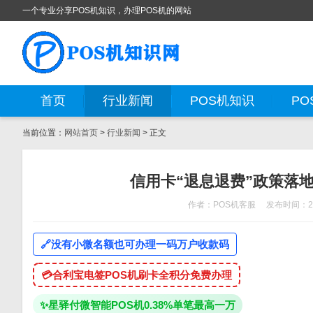
一个专业分享POS机知识，办理POS机的网站
首页
行业新闻
POS机知识
PO
当前位置：
网站首页
>
行业新闻
> 正文
信用卡“退息退费”政策落
作者：POS机客服
发布时间：202
🔗
没有小微名额也可办理一码万户收款码
💳
合利宝电签POS机刷卡全积分免费办理
✨
星驿付微智能POS机0.38%单笔最高一万