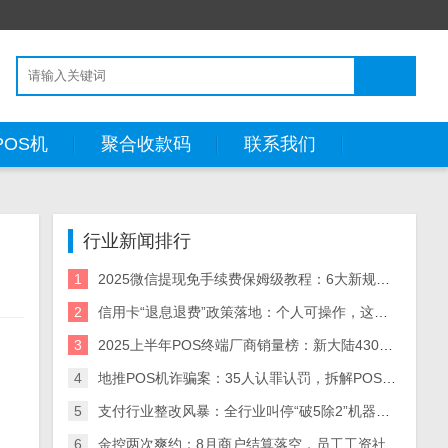
POS机
聚合收款码
联系我们
行业新闻排行
1
2025微信提现免手续费保姆级教程：6大新规方法+省钱策略（附风险预警）
2
信用卡“退息退费”政策落地：个人可操作，这些银行支持退！
3
2025上半年POS终端厂商销量榜：新大陆430万台领跑，5大厂商业绩分化解析
4
地推POS机诈骗案：35人认罪认罚，拆解POS机黑灰产业链与自保指南
5
支付行业整改风暴：全行业叫停“破5除2”机器，关停/涨价潮来袭
6
金控两次爽约：8月商户结算落空，员工工资社保断供，资金困局何解？