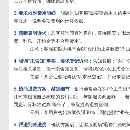
三方平台转接，确保信息安全。
2.
要求核对费用明细
：明确告知客服“需要查询本人信用
客服逐一说明各项费用的计算依据。
3.
清晰表明诉求
：若客服询问查询目的，直接回应：“我
费、利息、违约金等不合理费用”。
注意：客服初期大概率会以“费用为正常收取”为由
4.
强调“未告知”事实，要求登记诉求
：告知客服：“办理
标注相关条款，属于未告知义务。请将我的诉求正式登记
关键：务必让客服确认“诉求已登记”，并记录登记
5.
协商退费方案，敲定细节
：银行通常会在3-7个工作日
此时需根据自己梳理的费用明细，与客服协商金额——若方
罚息计算标准过高”等细节，争取提高退费比例。
示例：某用户初始方案仅退30%，因能提供“业务员
6.
跟进到账进度
：确认方案后，让客服明确“退费到账时