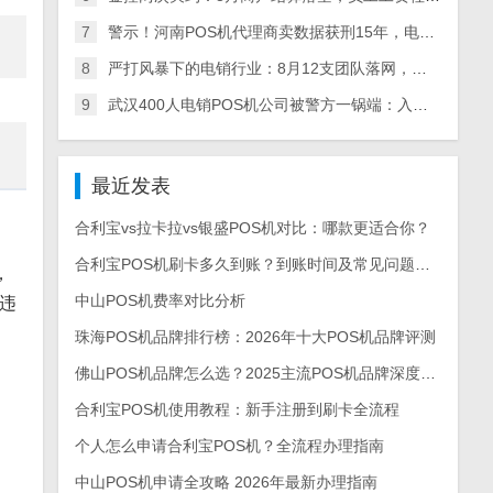
7
警示！河南POS机代理商卖数据获刑15年，电销产业链全链条被查，多地数百人涉案
8
严打风暴下的电销行业：8月12支团队落网，多地整治+量刑升级倒逼从业者转型
9
武汉400人电销POS机公司被警方一锅端：入职新人亲历实录，离职员工曝内幕
最近发表
合利宝vs拉卡拉vs银盛POS机对比：哪款更适合你？
合利宝POS机刷卡多久到账？到账时间及常见问题解答
，
中山POS机费率对比分析
违
珠海POS机品牌排行榜：2026年十大POS机品牌评测
佛山POS机品牌怎么选？2025主流POS机品牌深度测评与选购指南
合利宝POS机使用教程：新手注册到刷卡全流程
个人怎么申请合利宝POS机？全流程办理指南
中山POS机申请全攻略 2026年最新办理指南