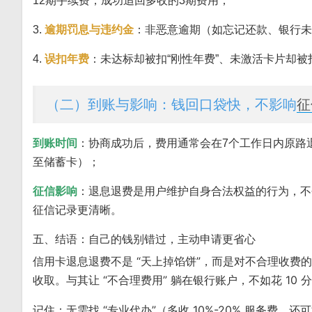
12期手续费，成功追回多收的3期费用；
3.
逾期罚息与违约金
：非恶意逾期（如忘记还款、银行未
4.
误扣年费
：未达标却被扣“刚性年费”、未激活卡片却
（二）到账与影响：钱回口袋快，不影响
征
到账时间
：协商成功后，费用通常会在7个工作日内原路
至储蓄卡）；
征信影响
：退息退费是用户维护自身合法权益的行为，不
征信记录更清晰。
五、结语：自己的钱别错过，主动申请更省心
信用卡退息退费不是 “天上掉馅饼”，而是对不合理收费
收取。与其让 “不合理费用” 躺在银行账户，不如花 10
记住：无需找 “专业代办”（多收 10%-20% 服务