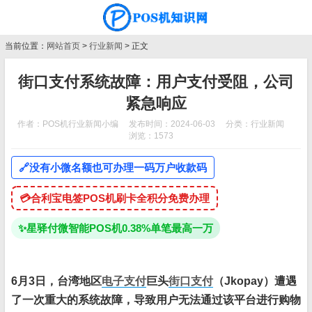
当前位置：
网站首页
>
行业新闻
> 正文
街口支付系统故障：用户支付受阻，公司
紧急响应
作者：POS机行业新闻小编
发布时间：2024-06-03
分类：
行业新闻
浏览：1573
🔗
没有小微名额也可办理一码万户收款码
💳
合利宝电签POS机刷卡全积分免费办理
✨
星驿付微智能POS机0.38%单笔最高一万
6月3日，台湾地区
电子支付
巨头
街口支付
（Jkopay）遭遇
了一次重大的系统故障，导致用户无法通过该平台进行购物