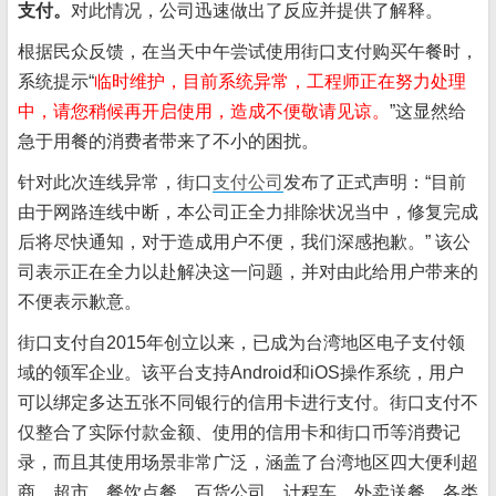
支付。
对此情况，公司迅速做出了反应并提供了解释。
根据民众反馈，在当天中午尝试使用街口支付购买午餐时，
系统提示“
临时维护，目前系统异常，工程师正在努力处理
中，请您稍候再开启使用，造成不便敬请见谅。
”这显然给
急于用餐的消费者带来了不小的困扰。
针对此次连线异常，街口
支付公司
发布了正式声明：“目前
由于网路连线中断，本公司正全力排除状况当中，修复完成
后将尽快通知，对于造成用户不便，我们深感抱歉。” 该公
司表示正在全力以赴解决这一问题，并对由此给用户带来的
不便表示歉意。
街口支付自2015年创立以来，已成为台湾地区电子支付领
域的领军企业。该平台支持Android和iOS操作系统，用户
可以绑定多达五张不同银行的信用卡进行支付。街口支付不
仅整合了实际付款金额、使用的信用卡和街口币等消费记
录，而且其使用场景非常广泛，涵盖了台湾地区四大便利超
商、超市、餐饮点餐、百货公司、计程车、外卖送餐、各类