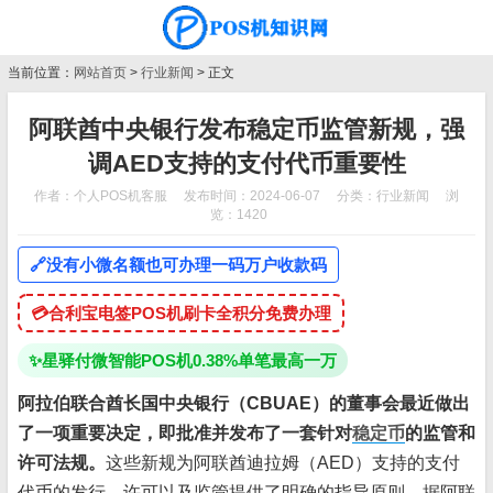
当前位置：
网站首页
>
行业新闻
> 正文
阿联酋中央银行发布稳定币监管新规，强
调AED支持的支付代币重要性
作者：个人POS机客服
发布时间：2024-06-07
分类：
行业新闻
浏
览：1420
🔗
没有小微名额也可办理一码万户收款码
💳
合利宝电签POS机刷卡全积分免费办理
✨
星驿付微智能POS机0.38%单笔最高一万
阿拉伯联合酋长国中央银行（CBUAE）的董事会最近做出
了一项重要决定，即批准并发布了一套针对
稳定币
的监管和
许可法规。
这些新规为阿联酋迪拉姆（AED）支持的支付
代币的发行、许可以及监管提供了明确的指导原则。据阿联