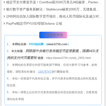
稳定币支付赛道升温！Coinflow获2500万美元A轮融资，Pantera Capital领投
银行数字资产服务新解法：Stablecore融资2000万，无缝集成技术降低接入门槛
沙特阿拉伯加入国际数字货币项目，推动人民币国际化及减少对美元依赖
PayPal稳定币PYUSD登陆Solana 公链
文章版权声明
1 、
本网站名称
：
POS知识网 （
www.675h.com
）
阿联酋中央银行发布稳定币监管新规，强调AED支
2、
本文标题
：
持的支付代币重要性
链接
：https://www.675h.com/p_2955.html
3 、本网站的文章部分内容可能来源于网络，仅供大家学习与参考，如有
侵权，请联系站长微信：
1
5479747
进行删除处理。
4 、本站一切资源不代表本站立场，并不代表本站赞同其观点和对其真实
性负责。
5 、本站一律禁止以任何方式发布或转载任何违法的相关信息，访客发现
请向站长举报