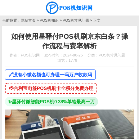
当前位置：
网站首页
>
POS机知识
>
POS机常见问题
> 正文
如何使用星驿付POS机刷京东白条？操
作流程与费率解析
作者：POS知识网
发布时间：2024-06-26
分类：
POS机常见问题
浏览：1779
🔗
没有小微名额也可办理一码万户收款码
💳
合利宝电签POS机刷卡全积分免费办理
✨
星驿付微智能POS机0.38%单笔最高一万