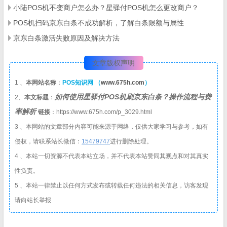
小陆POS机不变商户怎么办？星驿付POS机怎么更改商户？
POS机扫码京东白条不成功解析，了解白条限额与属性
京东白条激活失败原因及解决方法
文章版权声明
1 、
本网站名称
：
POS知识网 （
www.675h.com
）
如何使用星驿付POS机刷京东白条？操作流程与费
2、
本文标题
：
率解析
链接
：https://www.675h.com/p_3029.html
3 、本网站的文章部分内容可能来源于网络，仅供大家学习与参考，如有
侵权，请联系站长微信：
1
5479747
进行删除处理。
4 、本站一切资源不代表本站立场，并不代表本站赞同其观点和对其真实
性负责。
5 、本站一律禁止以任何方式发布或转载任何违法的相关信息，访客发现
请向站长举报