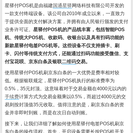
星驿付POS机是由福建
国通星驿
网络科技有限公司开发的
一款支付终端设备。该公司自2010年成立以来，一直致力
于提供全面的支付解决方案，并拥有由人民银行颁发的支付
业务许可证。
星驿付POS机的产品线丰富，包括智能POS
机、传统大POS机、收款码、收银台以及具有扫码功能的
新款星驿付电签POS机等。这些设备不仅支持插卡、刷
卡、闪付等传统支付方式，还能通过扫码功能接受微信、支
付宝花呗、京东白条及银联
二维码
交易。
使用星驿付POS机刷京东白条的一大优势是费率相对较
低。根据银联规定，星驿付POS机执行的标准费率为
0.5%，35元封顶。这意味着对于交易金额在4000元以内的
手续费
计算方式为交易金额乘以0.5%，而超过4000元的交
易则按封顶值35元收取。值得注意的是，刷京东白条的资
金并非即时到账，而是在次日自动到账。
接下来，让我们详细了解如何使用星驿付电签POS机刷京
东白条的操作流程。首先，开启设备需要长按POS机开关