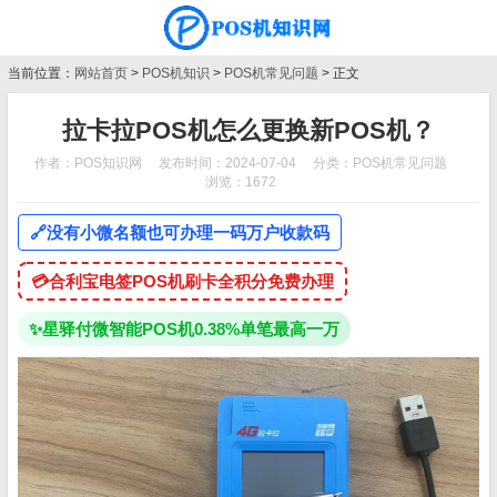
当前位置：
网站首页
>
POS机知识
>
POS机常见问题
> 正文
拉卡拉POS机怎么更换新POS机？
作者：POS知识网
发布时间：2024-07-04
分类：
POS机常见问题
浏览：1672
🔗
没有小微名额也可办理一码万户收款码
💳
合利宝电签POS机刷卡全积分免费办理
✨
星驿付微智能POS机0.38%单笔最高一万