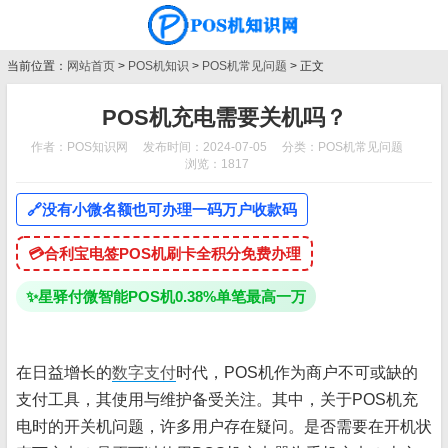
当前位置：
网站首页
>
POS机知识
>
POS机常见问题
> 正文
POS机充电需要关机吗？
作者：POS知识网
发布时间：2024-07-05
分类：
POS机常见问题
浏览：1817
🔗
没有小微名额也可办理一码万户收款码
💳
合利宝电签POS机刷卡全积分免费办理
✨
星驿付微智能POS机0.38%单笔最高一万
在日益增长的
数字支付
时代，POS机作为商户不可或缺的
支付工具，其使用与维护备受关注。其中，关于POS机充
电时的开关机问题，许多用户存在疑问。是否需要在开机状