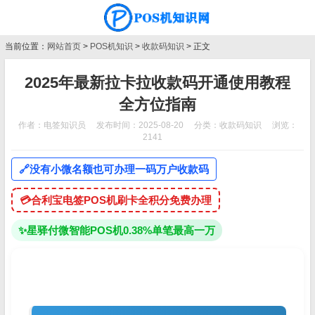
当前位置：
网站首页
>
POS机知识
>
收款码知识
> 正文
2025年最新拉卡拉收款码开通使用教程
全方位指南
作者：电签知识员
发布时间：2025-08-20
分类：
收款码知识
浏览：
2141
🔗
没有小微名额也可办理一码万户收款码
💳
合利宝电签POS机刷卡全积分免费办理
✨
星驿付微智能POS机0.38%单笔最高一万