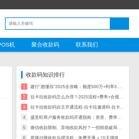
POS机
聚合收款码
联系我们
收款码知识排行
1
建行“惠懂你”2025全攻略：额度500万+利率3.05%起，申请/提额/代码破解一文通
2
拉卡拉收款码怎么办理？2025流程+费率+合规技巧
3
拉卡拉收款码自主开通流程-拉卡拉邀请码 拉卡拉收款码怎么开通，拉卡拉商家吗 拉卡拉个人码开通
4
盛意旺商户服务收款码开通指南：资质、费率、场景全解析（附审核流程）
5
微信收款限制、异地收款风控？一招彻底破局（无套路干货）
6
星驿付驿收款办理流程：免费开通 + 15天增值服务试用，全行业收款解决方案