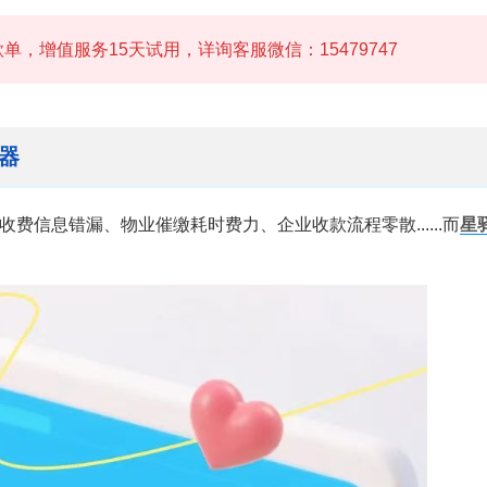
单，增值服务15天试用，详询客服微信：15479747
器
信息错漏、物业催缴耗时费力、企业收款流程零散......而
星