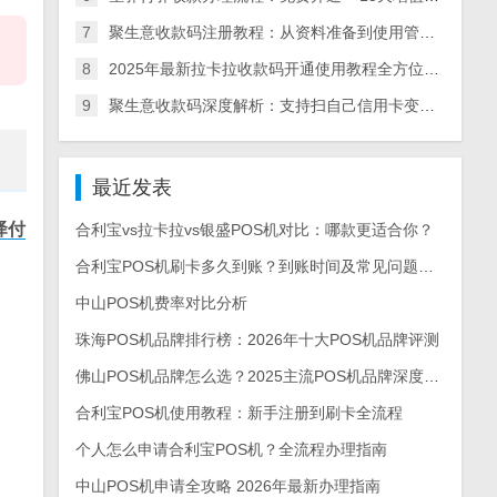
7
聚生意收款码注册教程：从资料准备到使用管理一步到位，聚生意收款码办理流程
8
2025年最新拉卡拉收款码开通使用教程全方位指南
9
聚生意收款码深度解析：支持扫自己信用卡变商户，破银联“超5”限制，个人小微低门槛办理
最近发表
驿付
合利宝vs拉卡拉vs银盛POS机对比：哪款更适合你？
合利宝POS机刷卡多久到账？到账时间及常见问题解答
中山POS机费率对比分析
珠海POS机品牌排行榜：2026年十大POS机品牌评测
佛山POS机品牌怎么选？2025主流POS机品牌深度测评与选购指南
合利宝POS机使用教程：新手注册到刷卡全流程
个人怎么申请合利宝POS机？全流程办理指南
中山POS机申请全攻略 2026年最新办理指南