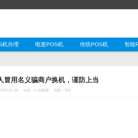
S机办理
电签POS机
传统POS机
智能
人冒用名义骗商户换机，谨防上当
26-01-30
分类：
行业新闻
浏览：541