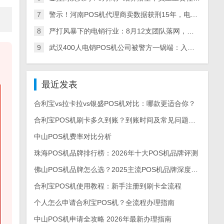
7
警示！河南POS机代理商卖数据获刑15年，电销产业链全链条被查，多地数百人涉案
8
严打风暴下的电销行业：8月12支团队落网，多地整治+量刑升级倒逼从业者转型
9
武汉400人电销POS机公司被警方一锅端：入职新人亲历实录，离职员工曝内幕
最近发表
合利宝vs拉卡拉vs银盛POS机对比：哪款更适合你？
合利宝POS机刷卡多久到账？到账时间及常见问题解答
中山POS机费率对比分析
珠海POS机品牌排行榜：2026年十大POS机品牌评测
佛山POS机品牌怎么选？2025主流POS机品牌深度测评与选购指南
合利宝POS机使用教程：新手注册到刷卡全流程
个人怎么申请合利宝POS机？全流程办理指南
中山POS机申请全攻略 2026年最新办理指南