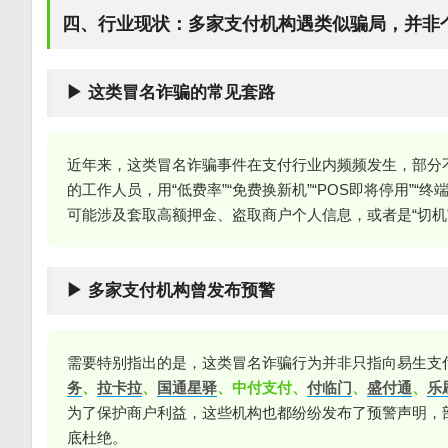
四、行业现状：多家支付机构遇类似骗局，并非
▶ 这类冒名诈骗的常见套路
近年来，这类冒名诈骗事件在支付行业内频频发生，部分
的工作人员，用“低费率”“免费换新机”“POS即将停用”
可能涉及套取高额押金、盗取商户个人信息，或者是“切机
▶ 多家支付机构曾发布预警
需要特别指出的是，这类冒名诈骗行为并非只指向易生支
务
、
拉卡拉
、
国通星驿
、中付支付、
付临门
、
盛付通
、
乐
为了保护商户利益，这些机构也都纷纷发布了预警声明，
底杜绝。