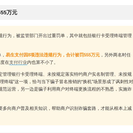
55万元
规行为，被监管部门开出过重罚单，其中就包括银行卡受理终端管理
单，
易生支付因8项违法违规行为，合计被罚555万元
，另外两名时任
力度在
支付行业
内也算不小了。
定管理银行卡受理终端、未按规定落实特约商户实名制管理、未按规
理终端”这一项，恰与当下骗子冒名推销的“换机”场景形成了讽刺性
规范运营，另一边是骗子利用商户对终端更换流程的不熟悉，实施诈
要多向商户普及相关知识，帮助商户识别诈骗套路，才能从根本上减