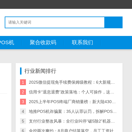
POS机
聚合收款码
联系我们
行业新闻排行
1
2025微信提现免手续费保姆级教程：6大新规方法+省钱策略（附风险预警）
2
信用卡“退息退费”政策落地：个人可操作，这些银行支持退！
3
2025上半年POS终端厂商销量榜：新大陆430万台领跑，5大厂商业绩分化解析
4
地推POS机诈骗案：35人认罪认罚，拆解POS机黑灰产业链与自保指南
5
支付行业整改风暴：全行业叫停“破5除2”机器，关停/涨价潮来袭
6
金控两次爽约：8月商户结算落空，员工工资社保断供，资金困局何解？