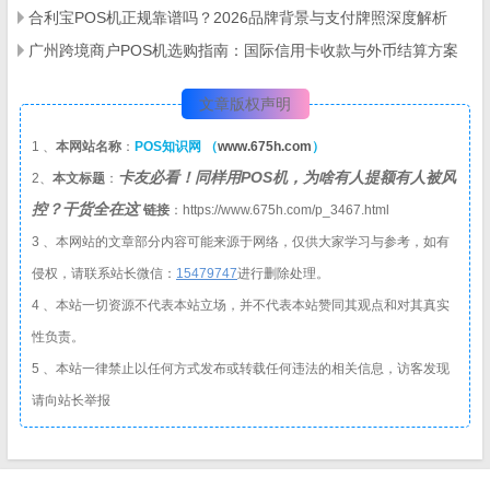
合利宝POS机正规靠谱吗？2026品牌背景与支付牌照深度解析
广州跨境商户POS机选购指南：国际信用卡收款与外币结算方案
文章版权声明
1 、
本网站名称
：
POS知识网 （
www.675h.com
）
卡友必看！同样用POS机，为啥有人提额有人被风
2、
本文标题
：
控？干货全在这
链接
：https://www.675h.com/p_3467.html
3 、本网站的文章部分内容可能来源于网络，仅供大家学习与参考，如有
侵权，请联系站长微信：
1
5479747
进行删除处理。
4 、本站一切资源不代表本站立场，并不代表本站赞同其观点和对其真实
性负责。
5 、本站一律禁止以任何方式发布或转载任何违法的相关信息，访客发现
请向站长举报