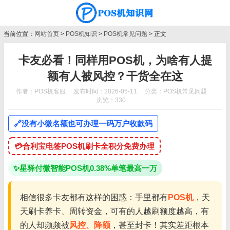
当前位置：
网站首页
>
POS机知识
>
POS机常见问题
> 正文
卡友必看！同样用POS机，为啥有人提
额有人被风控？干货全在这
作者：POS机客服
发布时间：2026-05-11
分类：
POS机常见问题
浏览：330
🔗
没有小微名额也可办理一码万户收款码
💳
合利宝电签POS机刷卡全积分免费办理
✨
星驿付微智能POS机0.38%单笔最高一万
相信很多卡友都有这样的困惑：手里都有
POS机
，天
天刷卡养卡、周转资金，可有的人越刷额度越高，有
的人却频频被
风控、降额
，甚至封卡！其实差距根本