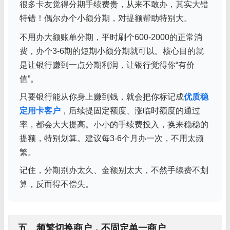
很多卡友觉得分期手续费贵，从来不敢办，其实大错
特错！偶尔办个小额分期，对提额帮助特别大。
不用办大额账单分期，平时刷个600-2000的正常消
费，办个3-6期的短期小额分期就可以。核心目的就
是让银行赚到一点分期利润，让银行觉得你“有价
值”。
只要银行能从你身上赚到钱，就会把你标记成
优质稳
定用卡客户
，后续提固定额度、涨临时额度的通过
率，都会大大提高。小小的手续费投入，换来稳稳的
提额，特别划算。建议每3-6个月办一次，不用太频
繁。
记住，分期别办太久、金额别太大，不然手续费不划
算，反而得不偿失。
五、频繁切换商户，不固定单一商户