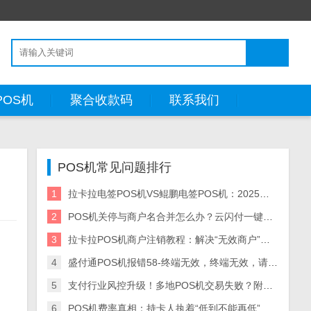
POS机
聚合收款码
联系我们
POS机常见问题排行
1
拉卡拉电签POS机VS鲲鹏电签POS机：2025款全面对比，哪款更适配你的需求？
2
POS机关停与商户名合并怎么办？云闪付一键注销闲置机器教程
3
拉卡拉POS机商户注销教程：解决“无效商户”等错误问题
4
盛付通POS机报错58-终端无效，终端无效，请联系收单行或银联，发下方不介许该卡在本终端进行
5
支付行业风控升级！多地POS机交易失败？附报错解决+银盛设备升级全流程
6
POS机费率真相：持卡人执着“低到不能再低”，警惕这些陷阱！