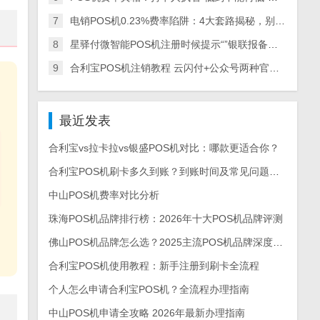
7
电销POS机0.23%费率陷阱：4大套路揭秘，别再上当
8
星驿付微智能POS机注册时候提示“”银联报备失败“怎么办？
9
合利宝POS机注销教程 云闪付+公众号两种官方方法详细步骤
最近发表
合利宝vs拉卡拉vs银盛POS机对比：哪款更适合你？
合利宝POS机刷卡多久到账？到账时间及常见问题解答
中山POS机费率对比分析
珠海POS机品牌排行榜：2026年十大POS机品牌评测
佛山POS机品牌怎么选？2025主流POS机品牌深度测评与选购指南
合利宝POS机使用教程：新手注册到刷卡全流程
个人怎么申请合利宝POS机？全流程办理指南
中山POS机申请全攻略 2026年最新办理指南