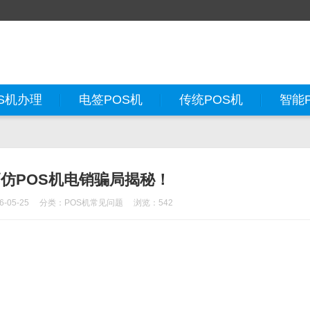
S机办理
电签POS机
传统POS机
智能
仿POS机电销骗局揭秘！
-05-25
分类：
POS机常见问题
浏览：542