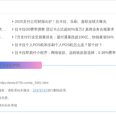
2025支付公司财报出炉！拉卡拉、乐刷、嘉联业绩大曝光
拉卡拉借贷比严整改！已有代理商被清退 银盛福建停入网 商户大面积关停
拉卡拉D0费率调整 贷记卡占比超80%涨万2 真商业务合规要求
支付宝、微信收款风控破解：异地异地收款被限制？星驿付 + 拉卡拉工具实测
7月支付行业交易量排名：盛付通暴跌超100亿，快钱暴涨56%
拉卡拉个人POS机和乐刷个人POS机怎么选？那个好？
拉
文章版权声明
ttps://www.675h.com/p_3481.html
侵权，请联系站长微信：
1
5479747
进行删除处理。
性负责。
请向站长举报