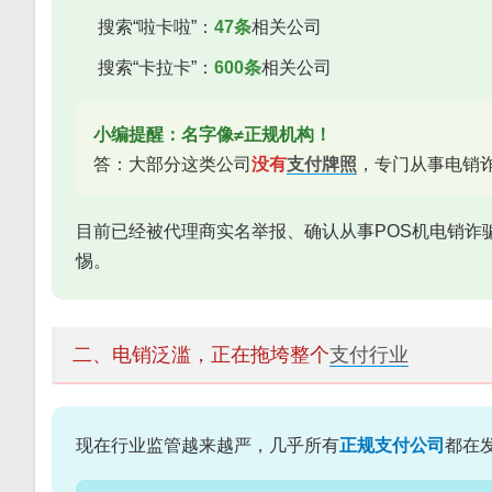
搜索“啦卡啦”：
47条
相关公司
搜索“卡拉卡”：
600条
相关公司
小编提醒：名字像≠正规机构！
答：大部分这类公司
没有
支付牌照
，专门从事电销
目前已经被代理商实名举报、确认从事POS机电销诈骗
惕。
二、电销泛滥，正在拖垮整个
支付行业
现在行业监管越来越严，几乎所有
正规支付公司
都在