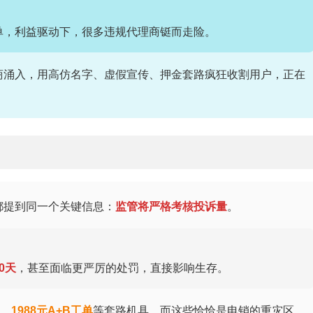
单，利益驱动下，很多违规代理商铤而走险。
商涌入，用高仿名字、虚假宣传、押金套路疯狂收割用户，正在
都提到同一个关键信息：
监管将严格考核投诉量
。
0天
，甚至面临更严厉的处罚，直接影响生存。
1988元A+B工单
等套路机具，而这些恰恰是电销的重灾区。