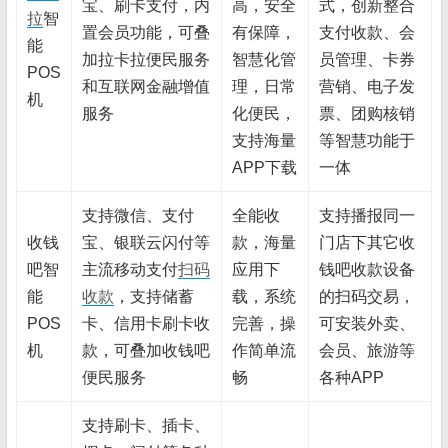
宝、刷卡支付，内
高，安全
式，创新整合
拉
智
置会员功能，可叠
有保障，
支付收款、会
能
加拉卡拉便民服务
智慧化管
员管理、卡券
POS
和互联网金融增值
理，日常
营销、电子发
机
服务
化便民，
票、团购核销
支持海量
等智慧功能于
APP下载
一体
支持微信、支付
全能收
支持播报同一
收钱
宝、银联云闪付等
款，海量
门店下其它收
吧智
主流移动支付
扫码
应用下
钱吧收款设备
能
收款
，支持储蓄
载，系统
的扫码交易，
POS
卡、信用卡刷卡收
完善，操
可安装外卖、
机
款，可叠加收钱吧
作简单流
会员、旅游等
便民服务
畅
各种APP
支持刷卡、插卡、