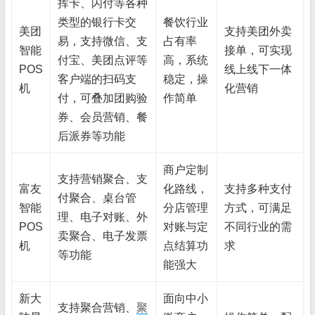
挥卡、闪付等各种
类型的银行卡交
餐饮行业
美团
支持美团外卖
易，支持微信、支
占有率
智能
接单，可实现
付宝、美团点评等
高，系统
POS
线上线下一体
客户端的扫码支
稳定，操
机
化营销
付，可叠加团购验
作简单
券、会员营销、餐
后派券等功能
商户定制
支持营销聚合、支
富友
化路线，
支持多种支付
付聚合、桌台管
智能
分店管理
方式，可满足
理、电子对账、外
POS
对账与定
不同行业的需
卖聚合、电子发票
机
点结算功
求
等功能
能强大
新大
面向中小
支持聚合营销、
聚