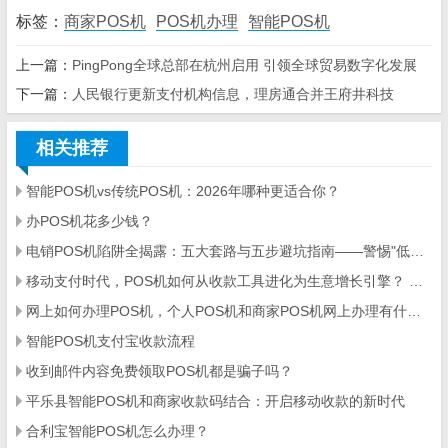
标签：
商家POS机
POS机办理
智能POS机
上一篇：
PingPong全球总部在杭州启用 引领全球贸易数字化发展
下一篇：
人民银行更新支付机构信息，理房通合并王府井科技
相关推荐
智能POS机vs传统POS机：2026年哪种更适合你？
办POS机花多少钱？
电销POS机陷阱全揭露：五大套路与五步避坑指南——警惕"低费率免费送"背后的资金安全危机
移动支付时代，POS机如何从收款工具进化为生意增长引擎？ ——智能POS机的多维价值解析与选型指南
网上如何办理POS机，个人POS机和商家POS机网上办理有什么不同
智能POS机支付宝收款流程
收到邮件内容免费领取POS机都是骗子吗？
平乐县智能POS机和商家收款码结合：开启移动收款的新时代
合利宝智能POS机怎么办理？