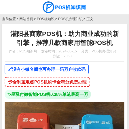
当前位置：
网站首页
>
POS机知识
>
POS机办理知识
> 正文
灌阳县商家POS机：助力商业成功的新
引擎，推荐几款商家用智能POS机
作者：POS知识网
发布时间：2024-06-15
分类：
POS机办理知识
浏览：2063
🔗
没有小微名额也可办理一码万户收款码
💳
合利宝电签POS机刷卡全积分免费办理
✨
星驿付微智能POS机0.38%单笔最高一万