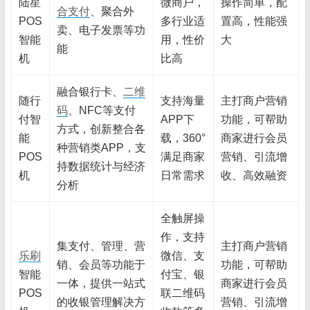
陆星
微商户，
操作简单，配
合支付
、聚合外
POS
多行业适
置高，性能强
卖、电子发票等功
智能
用，性价
大
能
机
比高
融合银行卡、
二维
随行
支持海量
主打商户营销
码
、NFC等支付
付智
APP下
功能，可帮助
方式，创新整合各
能
载，360°
商家进行会员
种营销类APP，支
POS
满足商家
营销、引流增
持数据统计与经济
机
日常需求
收、高效融资
分析
全触屏操
作，支持
集支付、管理、营
主打商户营销
乐刷
微信、支
销、会员等功能于
功能，可帮助
智能
付宝、银
一体，提供一站式
商家进行会员
POS
联二维码
的收银管理解决方
营销、引流增