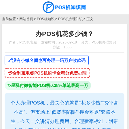
当前位置：
网站首页
>
POS机知识
>
POS机办理知识
> 正文
办POS机花多少钱？
作者：POS机客服
发布时间：2025-09-18
分类：
POS机办理知识
浏览：1666
🔗
没有小微名额也可办理一码万户收款码
💳
合利宝电签POS机刷卡全积分免费办理
✨
星驿付微智能POS机0.38%单笔最高一万
个人办理POS机，最关心的就是“花多少钱”“费率高
不高”。但市场上“低费率陷阱”“押金难退”套路丛
生，今天一文讲清办理费用、合理费率标准，附带