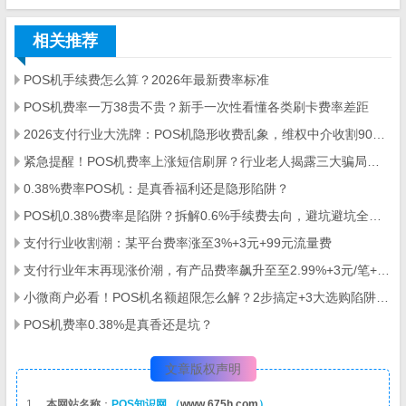
相关推荐
POS机手续费怎么算？2026年最新费率标准
POS机费率一万38贵不贵？新手一次性看懂各类刷卡费率差距
2026支付行业大洗牌：POS机隐形收费乱象，维权中介收割9000人
紧急提醒！POS机费率上涨短信刷屏？行业老人揭露三大骗局陷阱！
0.38%费率POS机：是真香福利还是隐形陷阱？
POS机0.38%费率是陷阱？拆解0.6%手续费去向，避坑避坑全指南
支付行业收割潮：某平台费率涨至3%+3元+99元流量费
支付行业年末再现涨价潮，有产品费率飙升至至2.99%+3元/笔+90元/60天流量费
小微商户必看！POS机名额超限怎么解？2步搞定+3大选购陷阱避雷
POS机费率0.38%是真香还是坑？
文章版权声明
1 、
本网站名称
：
POS知识网 （
www.675h.com
）