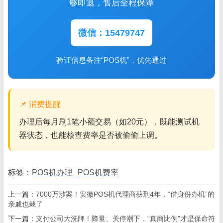
够即退，售后全程保障
微信：15479747
验证信息备注“POS机”，优先通过
📌 消费提醒
办理后每月刷1笔小额交易（如20元），既能测试机
器状态，也能核查费率是否被偷偷上调。
标签：
POS机办理
POS机费率
上一篇：
7000万涉案！安徽POS机代理商获刑4年，“借身份办机”的
亲戚也栽了
下一篇：
支付公司大洗牌！降量、关停潮下，“真商比例”才是保命符