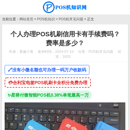
当前位置：
网站首页
>
POS机知识
>
POS机常见问题
> 正文
个人办理POS机刷信用卡有手续费吗？
费率是多少？
作者：客服小青
发布时间：2024-07-10
分类：
POS机常见问题
浏
览：1820
🔗
没有小微名额也可办理一码万户收款码
💳
合利宝电签POS机刷卡全积分免费办理
✨
星驿付微智能POS机0.38%单笔最高一万