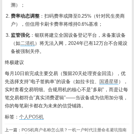
溯）；
费率动态调整
：扫码费率或降至0.25%（针对民生类商
户），但信用卡刷卡费率将维持0.6%基准；
监管强化
：银联将建立全国设备登记平台，未备案设备
（如
二清机
）将无法入网，2024年已有12万台不合规设
备被强制关停。
终极建议
每月10日前完成主要交易（预留20天处理资金回流），优
先选择支持"电子签购单"的设备（如拉卡拉、
国通星驿
），
实时查看交易明细。合规用机的核心不是"多刷"，而是让每
笔交易都符合"真实消费逻辑"——当设备成为信用加分项，
你的每笔刷卡都在为未来的信贷铺路。
标签：
个人POS机
上一篇：
POS机商户名称怎么填？一机一户时代注册命名避坑指南