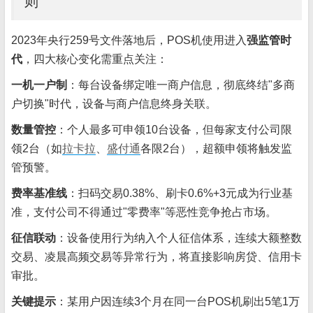
则
2023年央行259号文件落地后，POS机使用进入
强监管时
代
，四大核心变化需重点关注：
一机一户制
：每台设备绑定唯一商户信息，彻底终结"多商
户切换"时代，设备与商户信息终身关联。
数量管控
：个人最多可申领10台设备，但每家支付公司限
领2台（如
拉卡拉
、
盛付通
各限2台），超额申领将触发监
管预警。
费率基准线
：扫码交易0.38%、刷卡0.6%+3元成为行业基
准，支付公司不得通过"零费率"等恶性竞争抢占市场。
征信联动
：设备使用行为纳入个人征信体系，连续大额整数
交易、凌晨高频交易等异常行为，将直接影响房贷、信用卡
审批。
关键提示
：某用户因连续3个月在同一台POS机刷出5笔1万