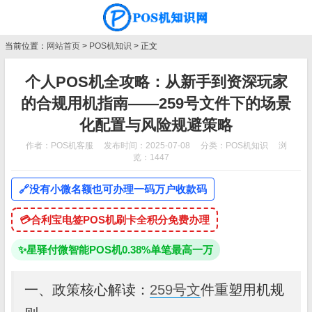
当前位置：
网站首页
>
POS机知识
> 正文
个人POS机全攻略：从新手到资深玩家
的合规用机指南——259号文件下的场景
化配置与风险规避策略
作者：POS机客服
发布时间：2025-07-08
分类：
POS机知识
浏
览：1447
🔗
没有小微名额也可办理一码万户收款码
💳
合利宝电签POS机刷卡全积分免费办理
✨
星驿付微智能POS机0.38%单笔最高一万
一、政策核心解读：
259号文
件重塑用机规