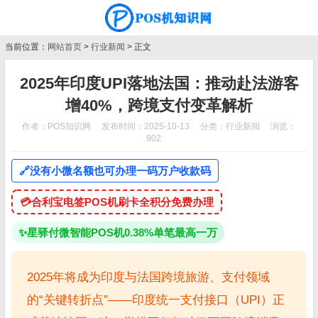
当前位置：
网站首页
>
行业新闻
> 正文
2025年印度UPI落地法国：推动赴法游客
增40%，跨境支付变革解析
作者：POS知识网
发布时间：2025-10-13
分类：
行业新闻
浏览：
902
🔗
没有小微名额也可办理一码万户收款码
💳
合利宝电签POS机刷卡全积分免费办理
✨
星驿付微智能POS机0.38%单笔最高一万
2025年将成为印度与法国跨境旅游、支付领域
的“关键转折点”——印度统一支付接口（UPI）正