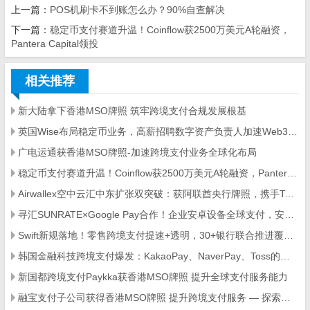
上一篇：
POS机刷卡不到账怎么办？90%自查解决
下一篇：
稳定币支付赛道升温！Coinflow获2500万美元A轮融资，
Pantera Capital领投
相关推荐
新大陆拿下香港MSO牌照 筑牢跨境支付合规发展根基
英国Wise布局稳定币业务，高薪招聘数字资产负责人加速Web3落地
广电运通获香港MSO牌照-加速跨境支付业务全球化布局
稳定币支付赛道升温！Coinflow获2500万美元A轮融资，Pantera Capital领投
Airwallex空中云汇中东扩张双突破：获阿联酋央行牌照，携手Tabby推BNPL支付
寻汇SUNRATE×Google Pay合作！企业安卓设备全球支付，安全便捷覆盖多场景
Swift新规落地！零售跨境支付提速+透明，30+银行联合推进覆盖40亿账户
韩国金融科技跨境支付爆发：KakaoPay、NaverPay、Toss的角逐与机遇
新国都跨境支付Paykka获香港MSO牌照 提升全球支付服务能力
融宝支付子公司获得香港MSO牌照 提升跨境支付服务 — 探索新机遇与全球扩展