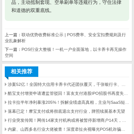
品，主动抵制套现、空单刷单等违规行为，守住法律
和道德的双重底线。
上一篇：
联动优势收费标准公示 | POS费率、安全宝扣费规则及行
业乱象解析
下一篇：
POS行业大整顿！一机一户全面落地，以卡养卡再无操作
空间
相关推荐
涉案52亿！全国特大信用卡养卡代还团伙覆灭，千张银行卡、数百台POS机被查
酷宝支付增资申请遭监管驳回！富友支付港股IPO招股书再度失效，第三方支付行业严监管信号明确
拉卡拉半年净利暴涨205%！拆解业绩虚高真相，主业与SaaS短板凸显
落幕已定！摩宝支付或将彻底退出支付行业，牌照续展基本无望
行业突发传闻！网传14家支付机构或将被暂停新增商户14天，两大违规乱象成约谈核心
内蒙、山西多名行业大佬被查！深度牵扯央视曝光POS机诈骗大案