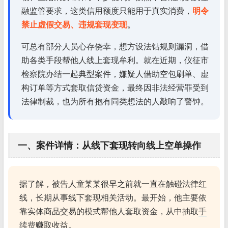
融监管要求，这类信用额度只能用于真实消费，
明令
禁止虚假交易、违规套现变现
。
可总有部分人员心存侥幸，想方设法钻规则漏洞，借
助各类手段帮他人线上套现牟利。就在近期，仪征市
检察院办结一起典型案件，嫌疑人借助空包刷单、虚
构订单等方式套取信贷资金，最终因非法经营罪受到
法律制裁，也为所有抱有同类想法的人敲响了警钟。
一、案件详情：从线下套现转向线上空单操作
据了解，被告人童某某很早之前就一直在触碰法律红
线，长期从事线下套现相关活动。最开始，他主要依
靠实体商品交易的模式帮他人套取资金，从中抽取
手
续费
赚取收益。