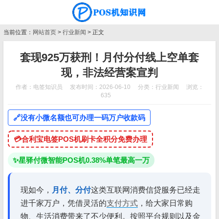
当前位置：
网站首页
>
行业新闻
> 正文
套现925万获刑！月付分付线上空单套
现，非法经营案宣判
作者：电签知识员
发布时间：2026-06-10
分类：
行业新闻
浏览：
635
🔗
没有小微名额也可办理一码万户收款码
💳
合利宝电签POS机刷卡全积分免费办理
✨
星驿付微智能POS机0.38%单笔最高一万
现如今，
月付、分付
这类互联网消费信贷服务已经走
进千家万户，凭借灵活的
支付方式
，给大家日常购
物、生活消费带来了不少便利。按照平台规则以及金