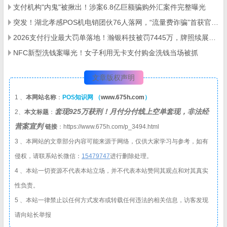
支付机构"内鬼"被揪出！涉案6.8亿巨额骗购外汇案件完整曝光
突发！湖北孝感POS机电销团伙76人落网，“流量费诈骗”首获官方定性
2026支付行业最大罚单落地！瀚银科技被罚7445万，牌照续展停滞、合规问题频发
NFC新型洗钱案曝光！女子利用无卡支付购金洗钱当场被抓
文章版权声明
1 、
本网站名称
：
POS知识网 （
www.675h.com
）
套现925万获刑！月付分付线上空单套现，非法经
2、
本文标题
：
营案宣判
链接
：https://www.675h.com/p_3494.html
3 、本网站的文章部分内容可能来源于网络，仅供大家学习与参考，如有
侵权，请联系站长微信：
1
5479747
进行删除处理。
4 、本站一切资源不代表本站立场，并不代表本站赞同其观点和对其真实
性负责。
5 、本站一律禁止以任何方式发布或转载任何违法的相关信息，访客发现
请向站长举报