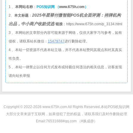
1 、
本网站名称
：
POS知识网 （
www.675h.com
）
2025年星驿付微智能POS机全面评测：持牌机构
2、
本文标题
：
出品，中小商户收款优选
链接
：https://www.675h.com/p_3134.html
3 、本网站的文章部分内容可能来源于网络，仅供大家学习与参考，如有
侵权，请联系站长微信：
1
5479747
进行删除处理。
4 、本站一切资源不代表本站立场，并不代表本站赞同其观点和对其真实
性负责。
5 、本站一律禁止以任何方式发布或转载任何违法的相关信息，访客发现
请向站长举报
Copyright © 2022-2026 www.675h.com All Rights Reserved.
本站POS机知识网
大部分文章来源于互联网，如果侵犯了您的权益，请联系我们及时作删除处理
Email:76531688#qq.com （#换成@）