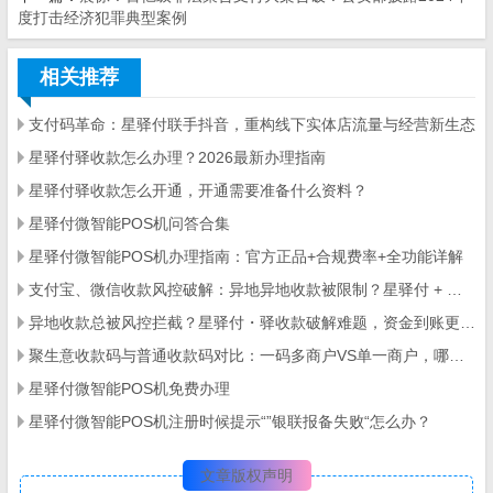
度打击经济犯罪典型案例
相关推荐
支付码革命：星驿付联手抖音，重构线下实体店流量与经营新生态
星驿付驿收款怎么办理？2026最新办理指南
星驿付驿收款怎么开通，开通需要准备什么资料？
星驿付微智能POS机问答合集
星驿付微智能POS机办理指南：官方正品+合规费率+全功能详解
支付宝、微信收款风控破解：异地异地收款被限制？星驿付 + 拉卡拉工具实测
异地收款总被风控拦截？星驿付・驿收款破解难题，资金到账更顺畅
聚生意收款码与普通收款码对比：一码多商户VS单一商户，哪个更适合你？
星驿付微智能POS机免费办理
星驿付微智能POS机注册时候提示“”银联报备失败“怎么办？
文章版权声明