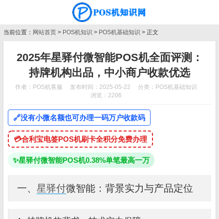
当前位置：
网站首页
>
POS机知识
>
POS机基础知识
> 正文
2025年星驿付微智能POS机全面评测：
持牌机构出品，中小商户收款优选
作者：POS机客服
发布时间：2025-05-22
分类：
POS机基础知识
浏览：2206
🔗
没有小微名额也可办理一码万户收款码
💳
合利宝电签POS机刷卡全积分免费办理
✨
星驿付微智能POS机0.38%单笔最高一万
一、
星驿付
微智能：背景实力与产品定位