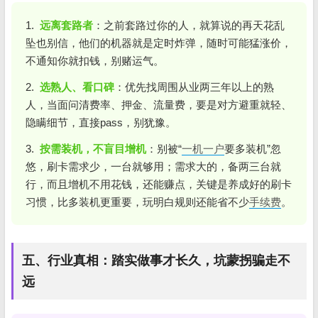
1.
远离套路者
：之前套路过你的人，就算说的再天花乱
坠也别信，他们的机器就是定时炸弹，随时可能猛涨价，
不通知你就扣钱，别赌运气。
2.
选熟人、看口碑
：优先找周围从业两三年以上的熟
人，当面问清费率、押金、流量费，要是对方避重就轻、
隐瞒细节，直接pass，别犹豫。
3.
按需装机，不盲目增机
：别被“
一机一户
要多装机”忽
悠，刷卡需求少，一台就够用；需求大的，备两三台就
行，而且增机不用花钱，还能赚点，关键是养成好的刷卡
习惯，比多装机更重要，玩明白规则还能省不少
手续费
。
五、行业真相：踏实做事才长久，坑蒙拐骗走不
远