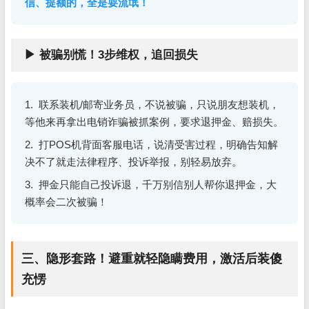
信、提额的，全是耍流氓！
▶ 被骗别慌！3步维权，追回损失
1. 联系装机/邮寄业务员，不说被骗，只说朋友想装机，
等他来再拿出电销诈骗被抓案例，要求退押金、赔损失。
2. 打POS机背面客服电话，说清受害过程，明确告知解
决不了就走法律程序、投诉举报，别轻易放弃。
3. 押金只能自己投诉退，千万别信别人帮你退押金，大
概率会二次被骗！
三、隐形套路！避重就轻隐瞒费用，激活后装傻
充愣