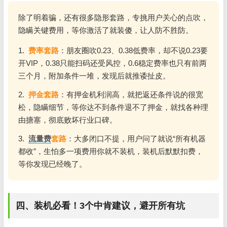
除了明着骗，还有很多隐形套路，专挑用户关心的点吹，
隐瞒关键费用，等你激活了就装傻，让人防不胜防。
1.
费率套路
：朋友圈吹0.23、0.38低费率，却不说0.23要
开VIP，0.38只能扫码还受风控，0.6稳定费率也只有前两
三个月，附加条件一堆，发现后就推诿扯皮。
2.
押金套路
：有押金机利润高，就把返还条件说的很宽
松，隐瞒细节，等你达不到条件退不了押金，就找各种理
由搪塞，彻底败坏行业口碑。
3.
流量费
套路
：大多闭口不提，用户问了就说“所有机器
都收”，生怕多一项费用你就不装机，装机后默默扣费，
等你发现已经晚了。
四、装机必看！3个中肯建议，避开所有坑