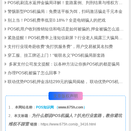
POS机刷流水返押金骗局详解！套路案例、判刑结果与维权方法全攻略
警惕新型POS机骗局：免费送平板为饵，扫码激活骗走千元本金
别上当！POS机费率低至0.18%？全是电销骗人的把戏
POS机用户收到推销短信和电话是如何被骗的,押金被骗怎么追回？
紧急提醒！POS机费率上涨短信刷屏？行业老人揭露三大骗局陷阱！
支付行业现奇葩收费“免打扰服务费”，用户交易被莫名扣费
穿工服、挂工牌还上门！“银联名义”POS机骗局新套路
​ 多家支付公司发文提醒：以各种方法让你换POS机的都是骗局
办理POS机被骗了怎么回事？
联动优势POS机押金冻结299元的骗局揭秘， 联动优势POS机押金冻结299元怎么追回来
文章版权声明
1 、
本网站名称
：
POS知识网 （
www.675h.com
）
为什么都说POS机骗人？扒光行业套路，教你避坑
2、
本文标题
：
维权不踩雷
链接
：https://www.675h.com/p_3416.html