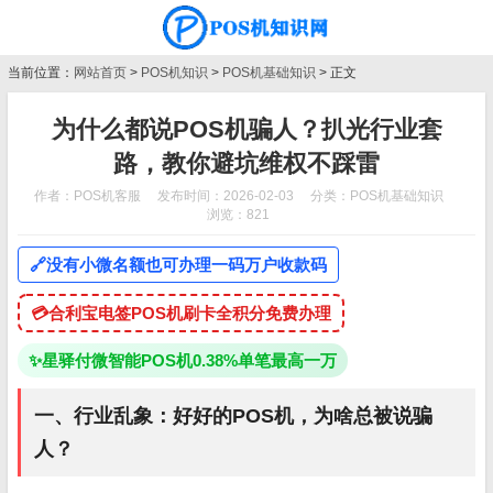
当前位置：
网站首页
>
POS机知识
>
POS机基础知识
> 正文
为什么都说POS机骗人？扒光行业套
路，教你避坑维权不踩雷
作者：POS机客服
发布时间：2026-02-03
分类：
POS机基础知识
浏览：821
🔗
没有小微名额也可办理一码万户收款码
💳
合利宝电签POS机刷卡全积分免费办理
✨
星驿付微智能POS机0.38%单笔最高一万
一、行业乱象：好好的POS机，为啥总被说骗
人？