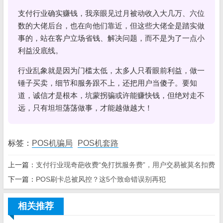
支付行业确实赚钱，我亲眼见过月被动收入大几万、六位
数的大佬后台，也在向他们靠近，但这些大佬全是踏实做
事的，站在客户立场省钱、解决问题，而不是为了一点小
利益没底线。
行业乱象就是因为门槛太低，太多人只看眼前利益，做一
锤子买卖，细节和服务跟不上，还把用户当傻子。要知
道，诚信才是根本，坑蒙拐骗或许能赚快钱，但绝对走不
远，只有坦坦荡荡做事，才能越做越大！
标签：
POS机骗局
POS机套路
上一篇：
支付行业现奇葩收费“免打扰服务费”，用户交易被莫名扣费
下一篇：
POS刷卡总被风控？这5个致命错误别再犯
相关推荐