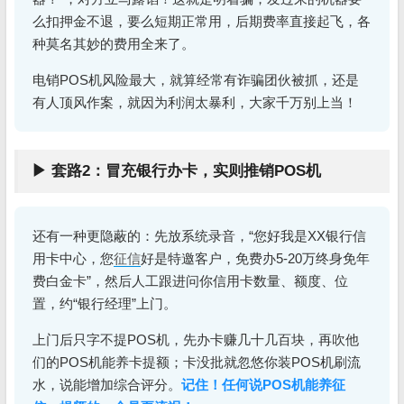
么扣押金不退，要么短期正常用，后期费率直接起飞，各
种莫名其妙的费用全来了。
电销POS机风险最大，就算经常有诈骗团伙被抓，还是
有人顶风作案，就因为利润太暴利，大家千万别上当！
▶ 套路2：冒充银行办卡，实则推销POS机
还有一种更隐蔽的：先放系统录音，“您好我是XX银行信
用卡中心，您
征信
好是特邀客户，免费办5-20万终身免年
费白金卡”，然后人工跟进问你信用卡数量、额度、位
置，约“银行经理”上门。
上门后只字不提POS机，先办卡赚几十几百块，再吹他
们的POS机能养卡提额；卡没批就忽悠你装POS机刷流
水，说能增加综合评分。
记住！任何说POS机能养征