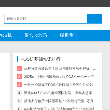
POS机
聚合收款码
联系我们
POS机基础知识排行
1
远程收款总被风控？原因与破解方法全解析！这两款工具让你告别资金冻结
2
2025信用卡封卡降额原因：POS机一机一户下单一商户交易风险，合规用卡指南
3
一机一户新规下POS机被限制？云闪付注销妙招+多商户收款码替代方案
4
湖北400人POS机电销团队被端！今年多起案件曝光，行业警钟再响
5
微信支付信用卡限额调整：3家银行取消5万月限，大额消费攻略及影响
6
pos机悄悄涨价？刷1万被扣300元？1分钟识破费率陷阱