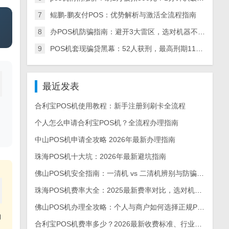
7
鲲鹏-鹏友付POS：优势解析与激活全流程指南
8
办POS机防骗指南：避开3大雷区，选对机器不踩坑
9
POS机套现骗贷黑幕：52人获刑，最高刑期11年，全链条犯罪细节曝光
最近发表
合利宝POS机使用教程：新手注册到刷卡全流程
个人怎么申请合利宝POS机？全流程办理指南
中山POS机申请全攻略 2026年最新办理指南
珠海POS机十大坑：2026年最新避坑指南
佛山POS机安全指南：一清机 vs 二清机辨别与防骗手册
珠海POS机费率大全：2025最新费率对比，选对机型每月省上千
佛山POS机办理全攻略：个人与商户如何选择正规POS机
即
合利宝POS机费率多少？2026最新收费标准、行业对比及省钱攻略