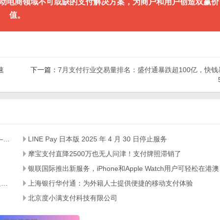
移动电商领域不可或缺的支付解决方案，为商户和用户创造双赢价
值。
速
下一篇：
7月支付行业交易量排名：盛付通暴跌超100亿，快钱
移动支付时代，POS机如何从收款工具进化为生意增长引擎？ ——智能POS机的多维价值解析与选型指南
LINE Pay 日本版 2025 年 4 月 30 日停止服务
摩宝支付直降2500万也无人问津！支付牌照滞销了
银联国际推
国务院新闻办公室发布会：增设外币兑换机和移动POS机以满足展客商多元化支付需求
上海银行华付通：为外籍人士提供便捷的移动支付体验
北京度小满支付科技有限公司