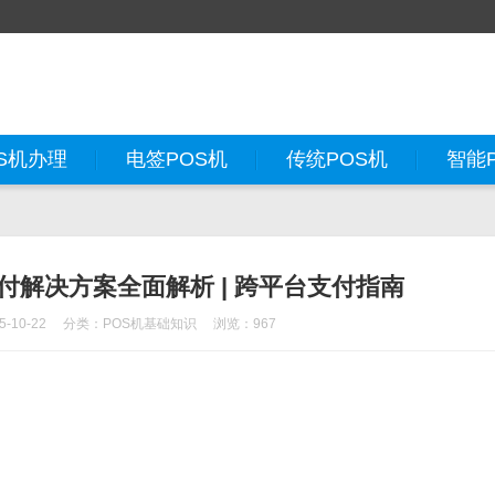
S机办理
电签POS机
传统POS机
智能
付解决方案全面解析 | 跨平台支付指南
-10-22
分类：
POS机基础知识
浏览：967