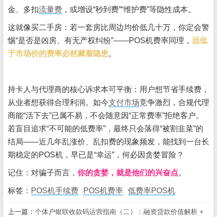
金、多扣
流量费
，或增设“秒到费”“维护费”等隐性成本。
这就像买二手房：若一套房比周边均价低几十万，你定会警
惕“是否是凶房、有无产权纠纷”——POS机费率同理，
远低
于市场价的费率必然藏着隐患
。
持卡人与代理商的核心诉求本可平衡：用户想节省手续费，
从业者想获得合理利润。如今
支付市场
竞争激烈，合规代理
商能“活下去”已属不易，不会随意因“正常费率”拒绝客户。
若盲目追求“不可能的低费率”，最终只会落得“被割韭菜”的
结局——近几年乱涨价、乱扣费的现象频发，能找到一台长
期稳定的POS机，早已是“幸运”，何必因贪婪冒险？
记住：对骗子而言，
你的贪婪，就是他们的兴奋点
。
标签：
POS机手续费
POS机费率
低费率POS机
上一篇：
个体户银联收款码运营指南（二）：融资贷款价值解析 +