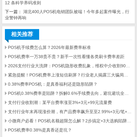
12 条科学养码准则
下一篇：
湖北400人POS机电销团队被端！今年多起案件曝光，行
业警钟再响
相关推荐
POS机手续费怎么算？2026年最新费率标准
POS机费率一万38贵不贵？新手一次性看懂各类刷卡费率差距
2026支付行业大洗牌：POS机隐形收费乱象，维权中介收割9000人
紧急提醒！POS机费率上涨短信刷屏？行业老人揭露三大骗局陷阱！
0.38%费率POS机：是真香福利还是隐形陷阱？
POS机0.38%费率是陷阱？拆解0.6%手续费去向，避坑避坑全指南
支付行业收割潮：某平台费率涨至3%+3元+99元流量费
支付行业年末再现涨价潮，有产品费率飙升至至2.99%+3元/笔+90元/60天流量费
小微商户必看！POS机名额超限怎么解？2步搞定+3大选购陷阱避雷
POS机费率0.38%是真香还是坑？