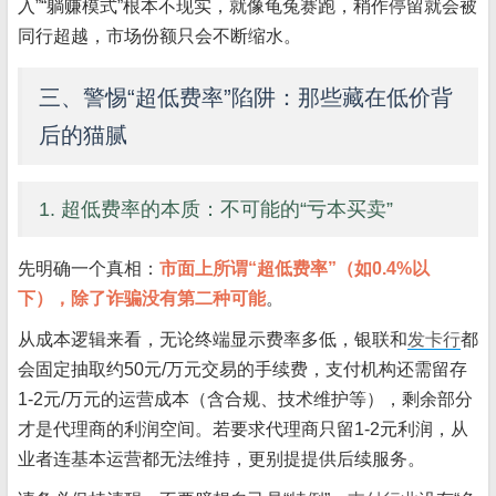
入”“躺赚模式”根本不现实，就像龟兔赛跑，稍作停留就会被
同行超越，市场份额只会不断缩水。
三、警惕“超低费率”陷阱：那些藏在低价背
后的猫腻
1. 超低费率的本质：不可能的“亏本买卖”
先明确一个真相：
市面上所谓“超低费率”（如0.4%以
下），除了诈骗没有第二种可能
。
从成本逻辑来看，无论终端显示费率多低，银联和
发卡行
都
会固定抽取约50元/万元交易的手续费，支付机构还需留存
1-2元/万元的运营成本（含合规、技术维护等），剩余部分
才是代理商的利润空间。若要求代理商只留1-2元利润，从
业者连基本运营都无法维持，更别提提供后续服务。