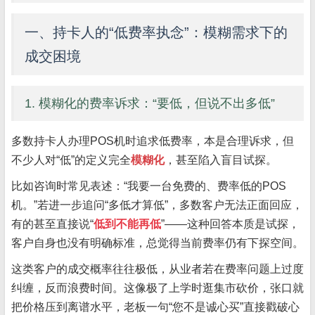
一、持卡人的“低费率执念”：模糊需求下的
成交困境
1. 模糊化的费率诉求：“要低，但说不出多低”
多数持卡人办理POS机时追求低费率，本是合理诉求，但
不少人对“低”的定义完全
模糊化
，甚至陷入盲目试探。
比如咨询时常见表述：“我要一台免费的、费率低的POS
机。”若进一步追问“多低才算低”，多数客户无法正面回应，
有的甚至直接说“
低到不能再低
”——这种回答本质是试探，
客户自身也没有明确标准，总觉得当前费率仍有下探空间。
这类客户的成交概率往往极低，从业者若在费率问题上过度
纠缠，反而浪费时间。这像极了上学时逛集市砍价，张口就
把价格压到离谱水平，老板一句“您不是诚心买”直接戳破心