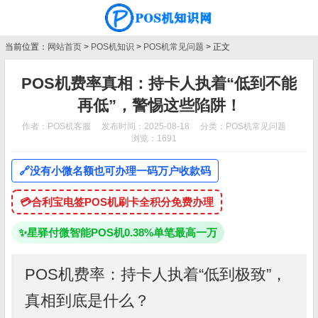
当前位置：
网站首页
>
POS机知识
>
POS机常见问题
> 正文
POS机费率真相：持卡人执着“低到不能
再低”，警惕这些陷阱！
作者：POS机客服
发布时间：2025-08-18
分类：
POS机常见问题
浏览：1691
🔗
没有小微名额也可办理一码万户收款码
💳
合利宝电签POS机刷卡全积分免费办理
✨
星驿付微智能POS机0.38%单笔最高一万
POS机费率：持卡人执着“低到极致”，
真相到底是什么？