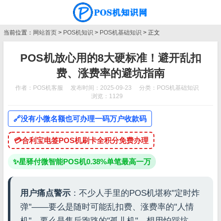
当前位置：
网站首页
>
POS机知识
>
POS机基础知识
> 正文
POS机放心用的8大硬标准！避开乱扣
费、涨费率的避坑指南
作者：POS机客服
发布时间：2025-09-23
分类：
POS机基础知识
浏览：1129
🔗
没有小微名额也可办理一码万户收款码
💳
合利宝电签POS机刷卡全积分免费办理
✨
星驿付微智能POS机0.38%单笔最高一万
用户痛点警示
：不少人手里的POS机堪称"定时炸
弹"——要么是随时可能乱扣费、涨费率的"人情
机"，要么是售后跑路的"孤儿机"，想用怕踩坑，