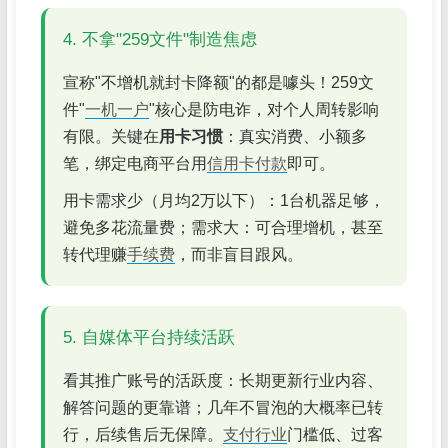
4. 不拿"259文件"制造焦虑
宣称"不增机就封卡降额"的都是噱头！259文
件"
一机一户
"核心是防电诈，对个人周转影响
有限。关键在
用卡习惯
：真实消费、小额多
笔，绑定电商平台用
信用卡付款
即可。
用卡需求少（月均2万以下）：1台机器足够，
避免多花流量费；需求大：可合理增机，甚至
转代理赚
手续费
，而非盲目跟风。
5. 自媒体平台持续活跃
看其推广账号的活跃度：长期更新行业内容、
解答问题的更靠谱；几年不冒泡的大概率已转
行，后续售后无保障。
支付行业
门槛低、过客