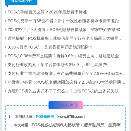
POS机手续费怎么算？2026年最新费率标准
POS机费率一万38贵不贵？新手一次性看懂各类刷卡费率差距
2026支付行业大洗牌：POS机隐形收费乱象，维权中介收割9000人
紧急提醒！POS机费率上涨短信刷屏？行业老人揭露三大骗局陷阱！
0.38%费率POS机：是真香福利还是隐形陷阱？
POS机0.38%费率是陷阱？拆解0.6%手续费去向，避坑避坑全指南
支付行业收割潮：某平台费率涨至3%+3元+99元流量费
支付行业年末再现涨价潮，有产品费率飙升至至2.99%+3元/笔+90元/60天流量费
小微商户必看！POS机名额超限怎么解？2步搞定+3大选购陷阱避雷
办理POS机的业务员不干了怎么办？办理POS机的业务员失联的怎么办？
文章版权声明
1 、
本网站名称
：
POS知识网 （
www.675h.com
）
POS机放心用的8大硬标准！避开乱扣费、涨费率
2、
本文标题
：