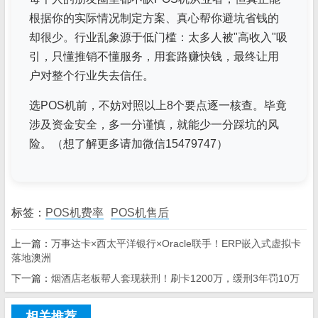
根据你的实际情况制定方案、真心帮你避坑省钱的
却很少。行业乱象源于低门槛：太多人被"高收入"吸
引，只懂推销不懂服务，用套路赚快钱，最终让用
户对整个行业失去信任。
选POS机前，不妨对照以上8个要点逐一核查。毕竟
涉及资金安全，多一分谨慎，就能少一分踩坑的风
险。（想了解更多请加微信15479747）
标签：
POS机费率
POS机售后
上一篇：
万事达卡×西太平洋银行×Oracle联手！ERP嵌入式虚拟卡
落地澳洲
下一篇：
​烟酒店老板帮人套现获刑！刷卡1200万，缓刑3年罚10万
相关推荐