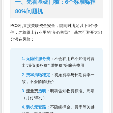
一、先看基础门槛：6个标准筛掉
80%问题机
POS机直接关联资金安全，能同时满足以下6个条
件，才算得上行业里的"良心机型"，基本可避开大部
分潜在风险：
1. 无隐性服务费
：不会在用户不知情时冒
出"增值服务费""维护费"等噱头费用
2. 费率清晰稳定
：初始费率与长期费率一
致，不会悄悄涨价
3.
流量费
透明
：明确告知收费标准、周期
（月付/年付）
4. 装机无套路
：不隐瞒押金、费率等关键