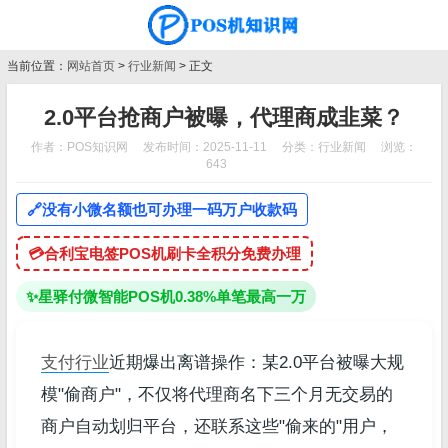
当前位置：
网站首页
>
行业新闻
> 正文
2.0平台抢商户被曝，代理商成韭菜？
作者：POS知识网
发布时间：2025-11-11
分类：
行业新闻
浏览：
643
🔗
没有小微名额也可办理一码万户收款码
💳
合利宝电签POS机刷卡全积分免费办理
✨
星驿付微智能POS机0.38%单笔最高一万
支付行业
近期爆出离谱操作：某2.0平台被曝大规
模"偷商户"，不仅将代理商名下三个月无交易的
商户自动划归平台，还联系这些"偷来的"用户，