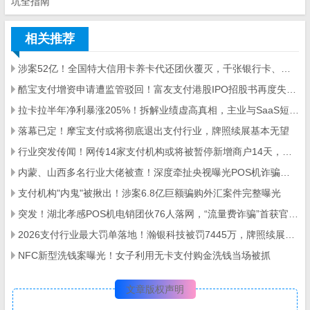
坑全指南
相关推荐
涉案52亿！全国特大信用卡养卡代还团伙覆灭，千张银行卡、数百台POS机被查
酷宝支付增资申请遭监管驳回！富友支付港股IPO招股书再度失效，第三方支付行业严监管信号明确
拉卡拉半年净利暴涨205%！拆解业绩虚高真相，主业与SaaS短板凸显
落幕已定！摩宝支付或将彻底退出支付行业，牌照续展基本无望
行业突发传闻！网传14家支付机构或将被暂停新增商户14天，两大违规乱象成约谈核心
内蒙、山西多名行业大佬被查！深度牵扯央视曝光POS机诈骗大案
支付机构"内鬼"被揪出！涉案6.8亿巨额骗购外汇案件完整曝光
突发！湖北孝感POS机电销团伙76人落网，“流量费诈骗”首获官方定性
2026支付行业最大罚单落地！瀚银科技被罚7445万，牌照续展停滞、合规问题频发
NFC新型洗钱案曝光！女子利用无卡支付购金洗钱当场被抓
文章版权声明