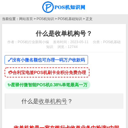
当前位置：
网站首页
>
POS机知识
>
POS机基础知识
> 正文
什么是收单机构号？
作者：POS机行业新闻小编
发布时间：2023-05-11
分类：
POS机基础
知识
浏览：12744
🔗
没有小微名额也可办理一码万户收款码
💳
合利宝电签POS机刷卡全积分免费办理
✨
星驿付微智能POS机0.38%单笔最高一万
什么是
收单机构号
？