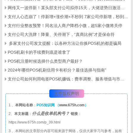
网传又一波停新！某头部支付公司拟停15天，大佬逆势日激活上百台
支付人心态崩了！停新增+涨价潮+不秒到 7家公司停新增，秒到何时恢复？5-10家品牌将跟进涨价！
支付行业整改预警！同名法人商户降档小微，超5家小微将关停
支付公司大洗牌！降量、关停潮下，“真商比例”才是保命符
​ 多家支付公司发文提醒：以各种方法让你换POS机的都是骗局
POS机刷卡的手续费到底是谁拿了
POS机注册时候选择什么类型商户最好？
2024年哪些POS机刷信用卡有积分？最佳选择与指南"
支付公司如何利用电签POS机赚钱：费率调整、服务增值与市场控制策略
文章版权声明
1 、
本网站名称
：
POS知识网 （
www.675h.com
）
什么是收单机构号？
2、
本文标题
：
链接
：
https://www.675h.com/p_39.html
3 、本网站的文章部分内容可能来源于网络，仅供大家学习与参考，如有