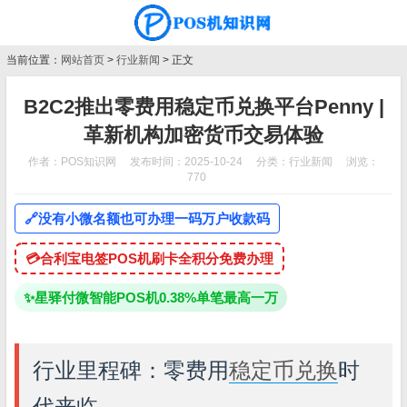
当前位置：
网站首页
>
行业新闻
> 正文
B2C2推出零费用稳定币兑换平台Penny |
革新机构加密货币交易体验
作者：POS知识网
发布时间：2025-10-24
分类：
行业新闻
浏览：
770
🔗
没有小微名额也可办理一码万户收款码
💳
合利宝电签POS机刷卡全积分免费办理
✨
星驿付微智能POS机0.38%单笔最高一万
行业里程碑：零费用
稳定币兑换
时
代来临