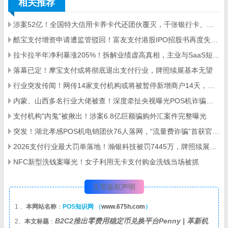
相关推荐
涉案52亿！全国特大信用卡养卡代还团伙覆灭，千张银行卡、数百台POS机被查
酷宝支付增资申请遭监管驳回！富友支付港股IPO招股书再度失效，第三方支付行业严监管信号明确
拉卡拉半年净利暴涨205%！拆解业绩虚高真相，主业与SaaS短板凸显
落幕已定！摩宝支付或将彻底退出支付行业，牌照续展基本无望
行业突发传闻！网传14家支付机构或将被暂停新增商户14天，两大违规乱象成约谈核心
内蒙、山西多名行业大佬被查！深度牵扯央视曝光POS机诈骗大案
支付机构"内鬼"被揪出！涉案6.8亿巨额骗购外汇案件完整曝光
突发！湖北孝感POS机电销团伙76人落网，“流量费诈骗”首获官方定性
2026支付行业最大罚单落地！瀚银科技被罚7445万，牌照续展停滞、合规问题频发
NFC新型洗钱案曝光！女子利用无卡支付购金洗钱当场被抓
文章版权声明
1 、
本网站名称
：
POS知识网 （
www.675h.com
）
B2C2推出零费用稳定币兑换平台Penny | 革新机
2、
本文标题
：