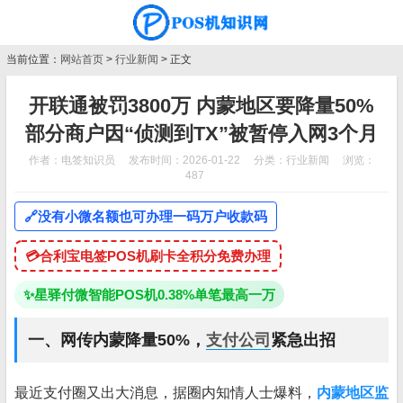
当前位置：
网站首页
>
行业新闻
> 正文
开联通被罚3800万 内蒙地区要降量50%
部分商户因“侦测到TX”被暂停入网3个月
作者：电签知识员
发布时间：2026-01-22
分类：
行业新闻
浏览：
487
🔗
没有小微名额也可办理一码万户收款码
💳
合利宝电签POS机刷卡全积分免费办理
✨
星驿付微智能POS机0.38%单笔最高一万
一、网传内蒙降量50%，
支付公司
紧急出招
最近支付圈又出大消息，据圈内知情人士爆料，
内蒙地区监