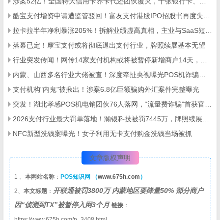
涉案52亿！全国特大信用卡养卡代还团伙覆灭，千张银行卡、数百台POS机被查
酷宝支付增资申请遭监管驳回！富友支付港股IPO招股书再度失效，第三方支付行业严监管信号明确
拉卡拉半年净利暴涨205%！拆解业绩虚高真相，主业与SaaS短板凸显
落幕已定！摩宝支付或将彻底退出支付行业，牌照续展基本无望
行业突发传闻！网传14家支付机构或将被暂停新增商户14天，两大违规乱象成约谈核心
内蒙、山西多名行业大佬被查！深度牵扯央视曝光POS机诈骗大案
支付机构"内鬼"被揪出！涉案6.8亿巨额骗购外汇案件完整曝光
突发！湖北孝感POS机电销团伙76人落网，“流量费诈骗”首获官方定性
2026支付行业最大罚单落地！瀚银科技被罚7445万，牌照续展停滞、合规问题频发
NFC新型洗钱案曝光！女子利用无卡支付购金洗钱当场被抓
文章版权声明
1 、
本网站名称
：
POS知识网 （
www.675h.com
）
开联通被罚3800万 内蒙地区要降量50% 部分商户
2、
本文标题
：
因“侦测到TX”被暂停入网3个月
链接
：
https://www.675h.com/p_3408.html