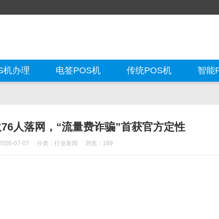
S机办理
电签POS机
传统POS机
智能
76人落网，“流量费诈骗”首获官方定性
26-07-07
分类：
行业新闻
浏览：189