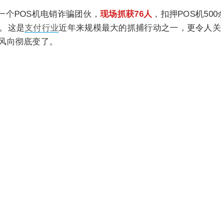
一个POS机电销诈骗团伙，
现场抓获76人
，扣押POS机500
。这是
支付行业
近年来规模最大的抓捕行动之一，更令人
风向彻底变了。