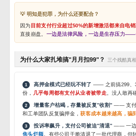
💡 明知是犯罪，为什么还要配合？
因为
目前支付行业超过50%的新增激活都来自电销
直接崩盘。
一边是法律风险，一边是生存压力——
为什么大家扎堆搞"月月扣99"？
三个残酷真
高押金模式已经玩不转了
—— 之前搞299
1
份，
几乎每周都有支付从业者被带走
。没人敢再
增量客户枯竭，存量被反复"收割"
—— 支
2
和工单团队反复骗押金，
获客成本越来越高，骗
投诉率飙升，支付公司被迫"清退"
—— 一
3
焦头烂额
。有些公司干脆清退了一批代理商，但转