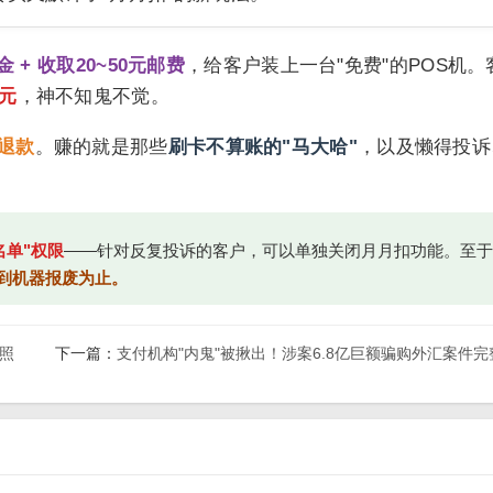
金 + 收取20~50元邮费
，给客户装上一台"免费"的POS机。
元
，神不知鬼不觉。
退款
。赚的就是那些
刷卡不算账的"马大哈"
，以及懒得投诉
名单"权限
——针对反复投诉的客户，可以单独关闭月月扣功能。至于
到机器报废为止。
牌照
下一篇：
支付机构"内鬼"被揪出！涉案6.8亿巨额骗购外汇案件完