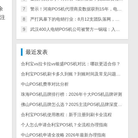
余
7
警示！河南POS机代理商卖数据获刑15年，电销产业链全链条被查，多地数百人涉案
关注
8
严打风暴下的电销行业：8月12支团队落网，多地整治+量刑升级倒逼从业者转型
9
武汉400人电销POS机公司被警方一锅端：入职新人亲历实录，离职员工曝内幕
最近发表
合利宝vs拉卡拉vs银盛POS机对比：哪款更适合你？
合利宝POS机刷卡多久到账？到账时间及常见问题解答
中山POS机费率对比分析
珠海POS机品牌排行榜：2026年十大POS机品牌评测
佛山POS机品牌怎么选？2025主流POS机品牌深度测评与选购指南
合利宝POS机使用教程：新手注册到刷卡全流程
个人怎么申请合利宝POS机？全流程办理指南
中山POS机申请全攻略 2026年最新办理指南