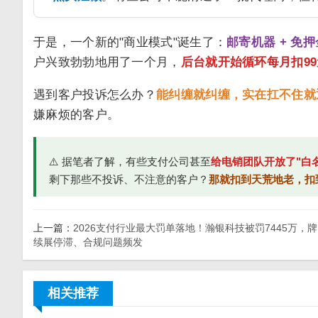
于是，一个新的"商业模式"诞生了：
邮寄机器 + 免押
户兴致勃勃地用了一个月，
后台就开始循环每月扣99
遇到客户投诉怎么办？
能纠缠就纠缠，实在扛不住就
嫌麻烦的客户。
⚠️ 据笔者了解，有些支付公司甚至
给电销团队开放了"白
剩下那些不投诉、不注意的客户？
那就扣到天荒地老，扣
上一篇：
2026支付行业最大罚单落地！瀚银科技被罚7445万，
续展停滞、合规问题频发
相关推荐