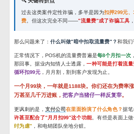
🔍 关键转折点
过去这类案件定性诈骗，多半是因为
扣押299元、
费
。但这次完全不同——
"流量费"成了诈骗工具
那么问题来了：
什么叫做"暗中扣取流量费"？
和我们
正常情况下，POS机的流量费普遍是
每8个月扣一次
那回事。据业内知情人士透露，
一种可能是打着流量费
循环扣99元
，月月割，割到客户发现为止。
一个月99块，一年就是1188块。你们还在为费
万甚至几千万进账，
把客户当猪仔一样反复宰
。
更讽刺的是，
支付公司
在里面扮演了什么角色？
据笔
许甚至配合了"月月扣99"这个功能
。有些是表面上做
纣为虐"
，和电销团队坐地分赃。