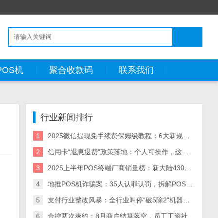
POS机
聚合收款码
联系我们
行业新闻排行
1
2025微信提现免手续费保姆级教程：6大新规方法+省钱策略（附风险预警）
2
信用卡“退息退费”政策落地：个人可操作，这些银行支持退！
3
2025上半年POS终端厂商销量榜：新大陆430万台领跑，5大厂商业绩分化解析
4
地推POS机诈骗案：35人认罪认罚，拆解POS机黑灰产业链与自保指南
5
支付行业整改风暴：全行业叫停“破5除2”机器，关停/涨价潮来袭
6
金控两次爽约：8月商户结算落空，员工工资社保断供，资金困局何解？