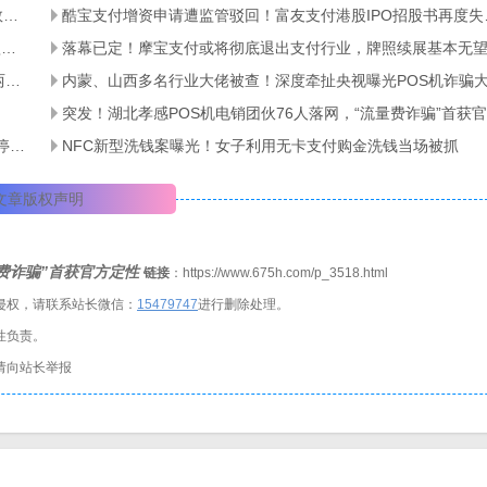
涉案52亿！全国特大信用卡养卡代还团伙覆灭，千张银行卡、数百台POS机被查
酷宝支付增资申请
拉卡拉半年净利暴涨205%！拆解业绩虚高真相，主业与SaaS短板凸显
落幕已定！摩宝支付或将彻底退出支付行业，牌照续展基本无
行业突发传闻！网传14家支付机构或将被暂停新增商户14天，两大违规乱象成约谈核心
内蒙、山西多名行业大佬被查！深度牵扯央视曝光POS机诈骗
2026支付行业最大罚单落地！瀚银科技被罚7445万，牌照续展停滞、合规问题频发
NFC新型洗钱案曝光！女子利用无卡支付购金洗钱当场被抓
文章版权声明
量费诈骗”首获官方定性
链接
：https://www.675h.com/p_3518.html
侵权，请联系站长微信：
1
5479747
进行删除处理。
性负责。
请向站长举报