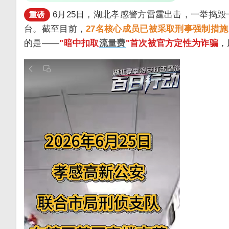
6月25日，湖北孝感警方雷霆出击，一举捣毁
重磅
台。截至目前，
27名核心成员已被采取刑事强制措施
的是——
"暗中扣取
流量费
"首次被官方定性为诈骗
，