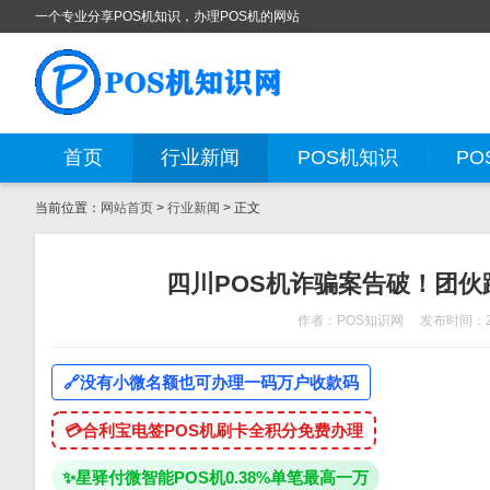
一个专业分享POS机知识，办理POS机的网站
首页
行业新闻
POS机知识
PO
当前位置：
网站首页
>
行业新闻
> 正文
四川POS机诈骗案告破！团
作者：POS知识网
发布时间：20
🔗
没有小微名额也可办理一码万户收款码
💳
合利宝电签POS机刷卡全积分免费办理
✨
星驿付微智能POS机0.38%单笔最高一万