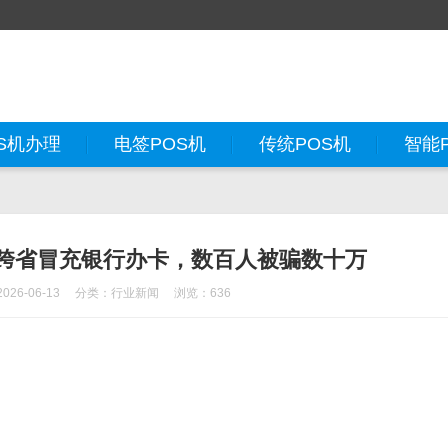
S机办理
电签POS机
传统POS机
智能
伙跨省冒充银行办卡，数百人被骗数十万
26-06-13
分类：
行业新闻
浏览：636