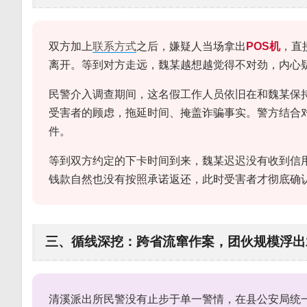
双方加上
联系方式
之后，嫌疑人当场拿出
POS机
，直
离开。等到对方走远，魏某越想越觉得不对劲，内心
民警介入调查期间，这名假工作人员依旧在和魏某保
受害者的顾虑，拖延时间、掩盖诈骗事实。警方结合
件。
等到双方约定的下卡时间到来，魏某迟迟没有收到信
钱款自然也没有按照承诺返还，此时受害者才彻底确
三、循线深挖：跨省流窜作案，团伙规模浮出
清溪派出所民警没有止步于单一警情，在县公安局统