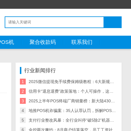
POS机
聚合收款码
联系我们
行业新闻排行
1
2025微信提现免手续费保姆级教程：6大新规方法+省钱策略（附风险预警）
2
信用卡“退息退费”政策落地：个人可操作，这些银行支持退！
3
2025上半年POS终端厂商销量榜：新大陆430万台领跑，5大厂商业绩分化解析
4
地推POS机诈骗案：35人认罪认罚，拆解POS机黑灰产业链与自保指南
5
支付行业整改风暴：全行业叫停“破5除2”机器，关停/涨价潮来袭
6
金控两次爽约：8月商户结算落空，员工工资社保断供，资金困局何解？