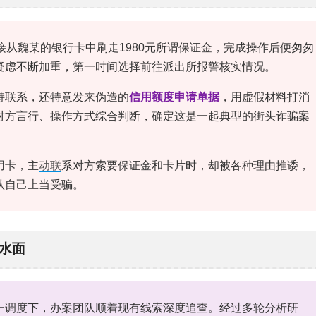
接从魏某的银行卡中刷走1980元所谓保证金，完成操作后便匆匆
疑虑不断加重，第一时间选择前往派出所报警核实情况。
持联系，还特意发来伪造的
信用额度申请单据
，用虚假材料打消
对方言行、操作方式综合判断，确定这是一起典型的街头诈骗案
用卡，主
动联
系对方索要保证金和卡片时，却被各种理由推诿，
认自己上当受骗。
水面
一调度下，办案团队顺着现有线索深度追查。经过多轮分析研