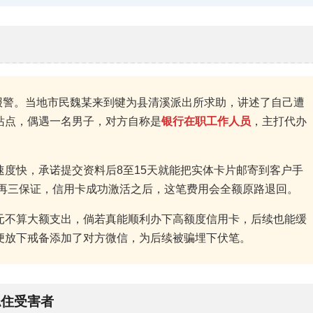
众报警。当地市民魏某来到犍为县清溪派出所求助，讲述了自己遭
站点，偶遇一名男子，对方自称是
银行在职工作人员
，主打代办
度快，承诺提交资料后8至15天就能把实体卡片邮寄到客户手
再三保证，信用卡成功激活之后，这笔费用会全额原路退回。
元不算大额支出，倘若真能顺利办下高额度信用卡，后续也能缓
便放下戒备添加了对方微信，为后续被骗埋下伏笔。
稳住受害者