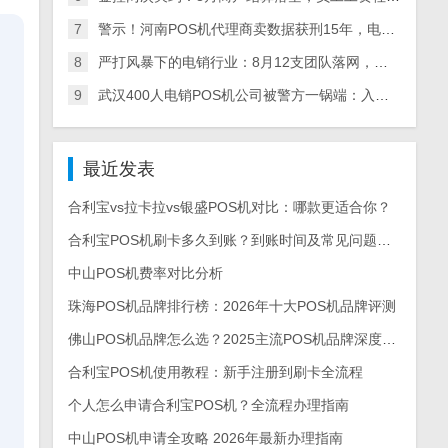
7
警示！河南POS机代理商卖数据获刑15年，电销产业链全链条被查，多地数百人涉案
8
严打风暴下的电销行业：8月12支团队落网，多地整治+量刑升级倒逼从业者转型
9
武汉400人电销POS机公司被警方一锅端：入职新人亲历实录，离职员工曝内幕
最近发表
合利宝vs拉卡拉vs银盛POS机对比：哪款更适合你？
合利宝POS机刷卡多久到账？到账时间及常见问题解答
中山POS机费率对比分析
珠海POS机品牌排行榜：2026年十大POS机品牌评测
佛山POS机品牌怎么选？2025主流POS机品牌深度测评与选购指南
合利宝POS机使用教程：新手注册到刷卡全流程
个人怎么申请合利宝POS机？全流程办理指南
中山POS机申请全攻略 2026年最新办理指南