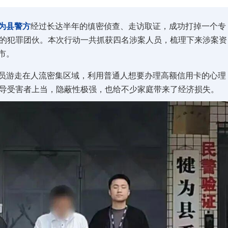
为县警方
经过长达半年的缜密侦查、走访取证，成功打掉一个专
骗的犯罪团伙。本次行动一共抓获四名涉案人员，梳理下来涉案资
市。
员游走在人流密集区域，利用普通人想要办理高额信用卡的心理
诱导受害者上当，隐蔽性极强，也给不少家庭带来了经济损失。